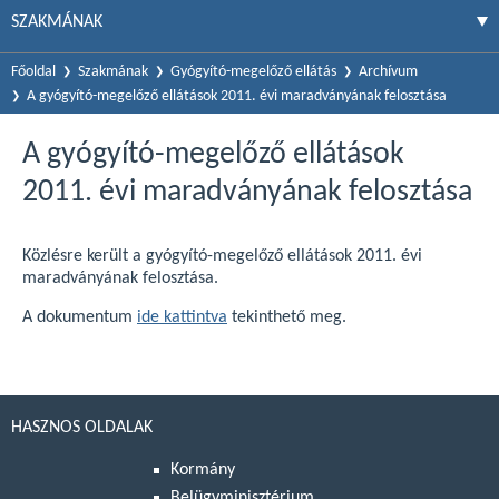
SZAKMÁNAK
Főoldal
Szakmának
Gyógyító-megelőző ellátás
Archívum
A gyógyító-megelőző ellátások 2011. évi maradványának felosztása
A gyógyító-megelőző ellátások
2011. évi maradványának felosztása
Közlésre került a gyógyító-megelőző ellátások 2011. évi
maradványának felosztása.
A dokumentum
ide kattintva
tekinthető meg.
HASZNOS OLDALAK
Kormány
Belügyminisztérium