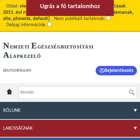
Ugrás a fő tartalomhoz
Ugrás a menühöz
Oldal:
view
Fő tartalom:
A gyógyító-megelőző ellátások
2011. évi maradványának felosztása
Téma:
[site_szakmanak,
site, phoenix, default]
Nem publikált tartalmak:
Debug információk:
N
E
EMZETI
GÉSZSÉGBIZTOSÍTÁSI
A
LAPKEZELŐ
Bejelentkezés
DEUTSCH
ENGLISH
RÓLUNK
LAKOSSÁGNAK