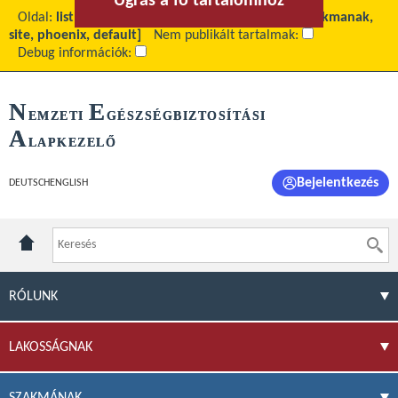
Ugrás a fő tartalomhoz
Ugrás a menühöz
Oldal:
list
Fő tartalom:
Archívum
Téma:
[site_szakmanak,
site, phoenix, default]
Nem publikált tartalmak:
Debug információk:
N
E
EMZETI
GÉSZSÉGBIZTOSÍTÁSI
A
LAPKEZELŐ
Bejelentkezés
DEUTSCH
ENGLISH
RÓLUNK
LAKOSSÁGNAK
SZAKMÁNAK