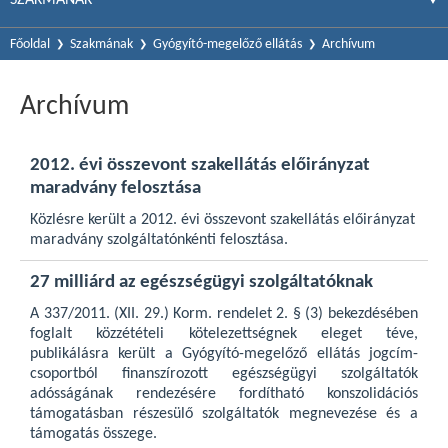
Főoldal
Szakmának
Gyógyító-megelőző ellátás
Archívum
Archívum
2012. évi összevont szakellátás előirányzat
maradvány felosztása
Közlésre került a 2012. évi összevont szakellátás előirányzat
maradvány szolgáltatónkénti felosztása.
27 milliárd az egészségügyi szolgáltatóknak
A 337/2011. (XII. 29.) Korm. rendelet 2. § (3) bekezdésében
foglalt közzétételi kötelezettségnek eleget téve,
publikálásra került a Gyógyító-megelőző ellátás jogcím-
csoportból finanszírozott egészségügyi szolgáltatók
adósságának rendezésére fordítható konszolidációs
támogatásban részesülő szolgáltatók megnevezése és a
támogatás összege.