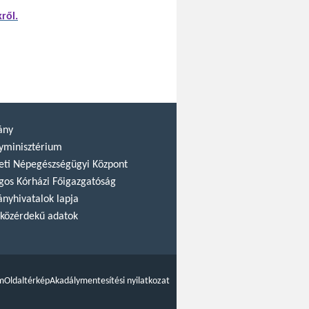
ről.
ány
yminisztérium
ti Népegészségügyi Központ
gos Kórházi Főigazgatóság
nyhivatalok lapja
közérdekű adatok
m
Oldaltérkép
Akadálymentesítési nyilatkozat