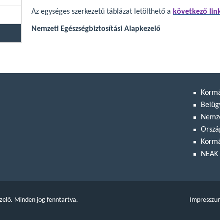
Az egységes szerkezetű táblázat letölthető a
következő link
Nemzeti Egészségbiztosítási Alapkezelő
Korm
Belüg
Nemze
Orszá
Kormá
NEAK 
zelő. Minden jog fenntartva.
Impresszu