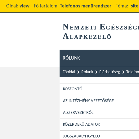
Oldal:
view
Fő tartalom:
Telefonos menürendszer
Téma:
[sit
N
E
EMZETI
GÉSZSÉG
A
LAPKEZELŐ
RÓLUNK
Főoldal
Rólunk
Elérhetőség
Telefo
KÖSZÖNTŐ
AZ INTÉZMÉNY VEZETŐSÉGE
A SZERVEZETRŐL
KÖZÉRDEKŰ ADATOK
JOGSZABÁLYFIGYELŐ