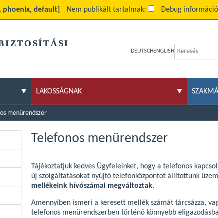
e, phoenix, default]
Nem publikált tartalmak:
Debug informáci
BIZTOSÍTÁSI
DEUTSCH
ENGLISH
LAKOSSÁGNAK
SZAKM
nos menürendszer
Telefonos menürendszer
Tájékoztatjuk kedves Ügyfeleinket, hogy a telefonos kapcs
új szolgáltatásokat nyújtó telefonközpontot állítottunk üze
mellékeink hívószámai megváltoztak.
Amennyiben ismeri a keresett mellék számát tárcsázza, va
telefonos menürendszerben történő könnyebb eligazodásban 