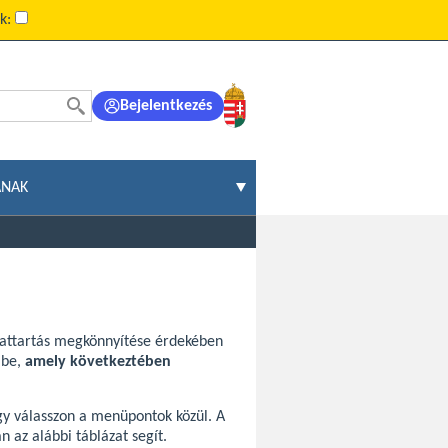
ók:
Bejelentkezés
ÁNAK
olattartás megkönnyítése érdekében
mbe,
amely következtében
gy válasszon a menüpontok közül. A
az alábbi táblázat segít.