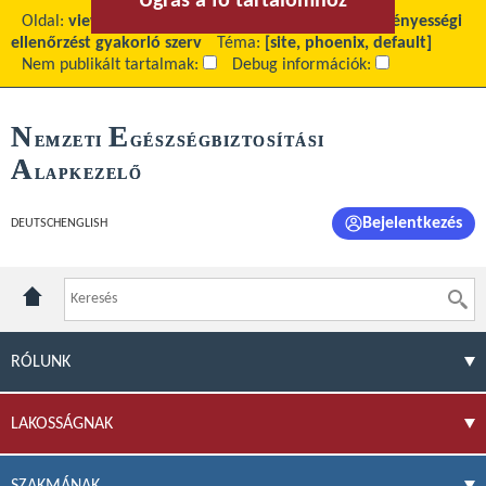
Ugrás a fő tartalomhoz
Ugrás a menühöz
Oldal:
view
Fő tartalom:
Felettes, felügyeleti, törvényességi
ellenőrzést gyakorló szerv
Téma:
[site, phoenix, default]
Nem publikált tartalmak:
Debug információk:
N
E
EMZETI
GÉSZSÉGBIZTOSÍTÁSI
A
LAPKEZELŐ
Bejelentkezés
DEUTSCH
ENGLISH
RÓLUNK
LAKOSSÁGNAK
SZAKMÁNAK