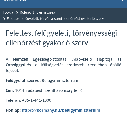
Főoldal
Rólunk
Elérhetőség
Felettes, felügyeleti, törvényességi ellenőrzést gyakorló szerv
Felettes, felügyeleti, törvényességi
ellenőrzést gyakorló szerv
A Nemzeti Egészségbiztosítási Alapkezelő alapítója az
Országgyűlés
, a költségvetés szerkezeti rendjében önálló
fejezet.
Felügyeleti szerve:
Belügyminisztérium
Cím:
1014 Budapest, Szentháromság tér 6.
Telefon:
+36-1-441-1000
Honlap:
https://kormany.hu/belugyminiszterium