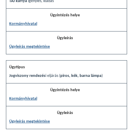
TAJ kártya
igénylés, kiadás
Kormányhivatal
Ügyleírás megtekintése
Jogviszony rendezés
i eljárás (
piros, kék, barna lámpa
)
Kormányhivatal
Ügyleírás megtekintése