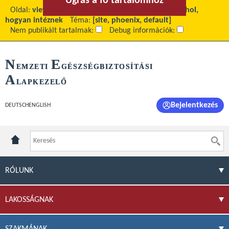
Ugrás a fő tartalomhoz
Ugrás a menühöz
Oldal:
view
Fő tartalom:
Ügyintézési Kalauz - mit, hol,
hogyan intéznek
Téma:
[site, phoenix, default]
Nem publikált tartalmak:
Debug információk:
N
E
EMZETI
GÉSZSÉGBIZTOSÍTÁSI
A
LAPKEZELŐ
Bejelentkezés
DEUTSCH
ENGLISH
RÓLUNK
LAKOSSÁGNAK
SZAKMÁNAK