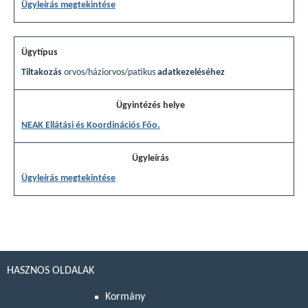
Ügyleírás megtekintése
Tiltakozás
orvos/háziorvos/patikus
adatkezeléséhez
NEAK Ellátási és Koordinációs Főo.
Ügyleírás megtekintése
HASZNOS OLDALAK
Kormány