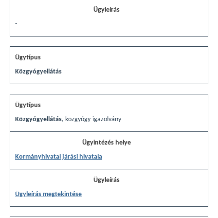
-
Közgyógyellátás
Közgyógyellátás
, közgyógy-igazolvány
Kormányhivatal járási hivatala
Ügyleírás megtekintése