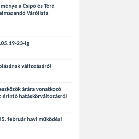
eménye a Csípő és Térd
almazandó Várólista
.05.19-23-ig
olásának változásáról
eszközök árára vonatkozó
t érintő hatáskörváltozásról
25. február havi működési