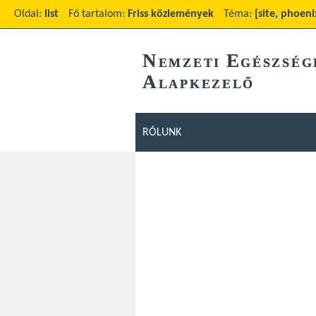
Oldal:
list
Fő tartalom:
Friss közlemények
Téma:
[site, phoeni
N
E
EMZETI
GÉSZSÉG
A
LAPKEZELŐ
RÓLUNK