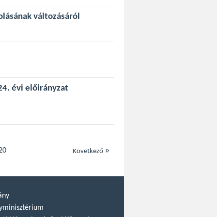
olásának változásáról
4. évi előirányzat
»
20
Következő
ány
yminisztérium