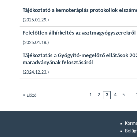
Tájékoztató a kemoterápiás protokollok elszám
(2025.01.29.)
Felelőtlen álhírkeltés az asztmagyógyszerekről
(2025.01.18.)
Tájékoztatás a Gyógyító-megelőző ellátások 202
maradványának felosztásáról
(2024.12.23.)
«
1
2
3
4
5
...
Előző
Korm
Belüg