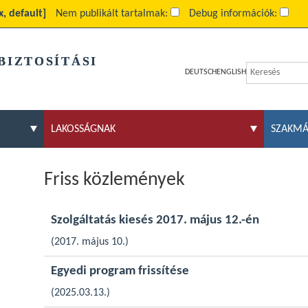
x, default]
Nem publikált tartalmak:
Debug információk:
BIZTOSÍTÁSI
DEUTSCH
ENGLISH
LAKOSSÁGNAK
SZAKM
Friss közlemények
Szolgáltatás kiesés 2017. május 12.-én
(2017. május 10.)
Egyedi program frissítése
(2025.03.13.)