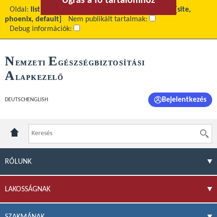
Ugrás a fő tartalomhoz
Ugrás a menühöz
Oldal:
list
Fő tartalom:
Friss közlemények
Téma:
[site,
phoenix, default]
Nem publikált tartalmak:
Debug információk:
N
E
EMZETI
GÉSZSÉGBIZTOSÍTÁSI
A
LAPKEZELŐ
Bejelentkezés
DEUTSCH
ENGLISH
RÓLUNK
LAKOSSÁGNAK
SZAKMÁNAK