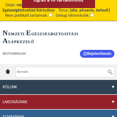
Ugrás a fő tartalomhoz
Ugrás a menühöz
Oldal:
view
Fő tartalom:
Igénylőlap Európai
Egészségbiztosítási Kártyához
Téma:
[site, phoenix, default]
Nem publikált tartalmak:
Debug információk:
N
E
EMZETI
GÉSZSÉGBIZTOSÍTÁSI
A
LAPKEZELŐ
Bejelentkezés
DEUTSCH
ENGLISH
RÓLUNK
LAKOSSÁGNAK
SZAKMÁNAK