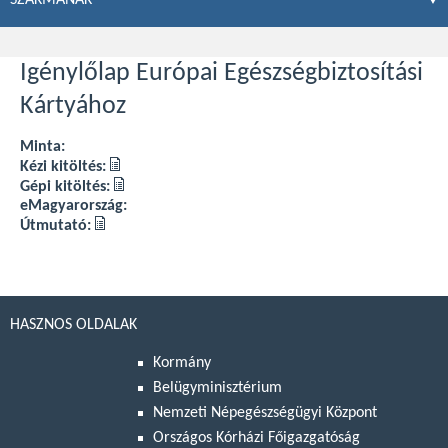
Igénylőlap Európai Egészségbiztosítási
Kártyához
Minta:
Kézi kitöltés:
Gépi kitöltés:
eMagyarország:
Útmutató:
HASZNOS OLDALAK
Kormány
Belügyminisztérium
Nemzeti Népegészségügyi Központ
Országos Kórházi Főigazgatóság