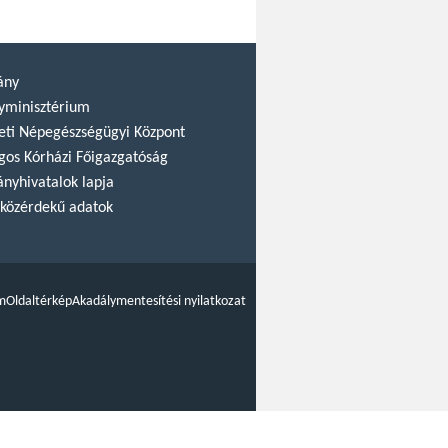
ány
yminisztérium
ti Népegészségügyi Központ
gos Kórházi Főigazgatóság
nyhivatalok lapja
közérdekű adatok
m
Oldaltérkép
Akadálymentesítési nyilatkozat