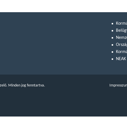
Korm
Belüg
Nemze
Orszá
Kormá
NEAK 
zelő. Minden jog fenntartva.
Impresszu