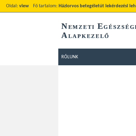
Oldal:
view
Fő tartalom:
Háziorvos betegéletút lekérdezési leh
N
E
EMZETI
GÉSZSÉG
A
LAPKEZELŐ
RÓLUNK