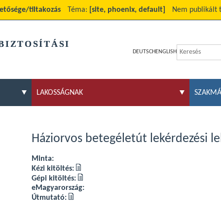
etősége/tiltakozás
Téma:
[site, phoenix, default]
Nem publikált 
BIZTOSÍTÁSI
DEUTSCH
ENGLISH
LAKOSSÁGNAK
SZAKM
Háziorvos betegéletút lekérdezési l
Minta:
Kézi kitöltés:
Gépi kitöltés:
eMagyarország:
Útmutató: