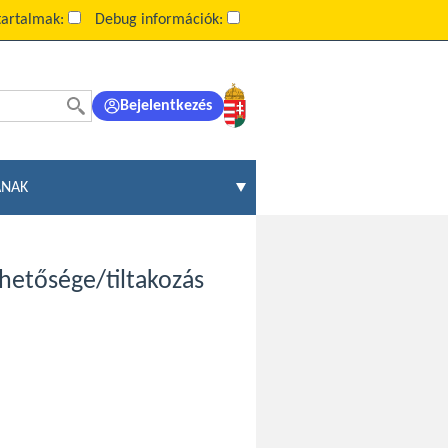
tartalmak:
Debug információk:
Bejelentkezés
ÁNAK
ehetősége/tiltakozás