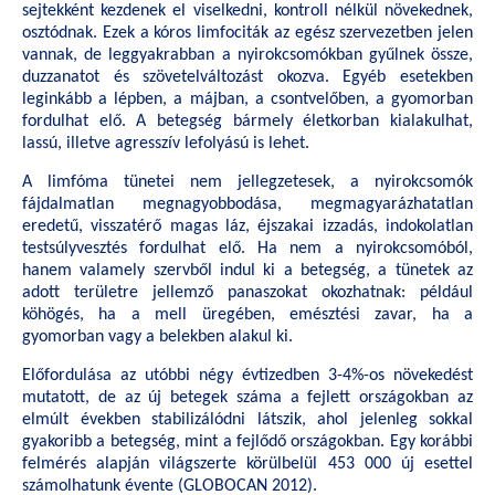
sejtekként kezdenek el viselkedni, kontroll nélkül növekednek,
osztódnak. Ezek a kóros limfociták az egész szervezetben jelen
vannak, de leggyakrabban a nyirokcsomókban gyűlnek össze,
duzzanatot és szövetelváltozást okozva. Egyéb esetekben
leginkább a lépben, a májban, a csontvelőben, a gyomorban
fordulhat elő. A betegség bármely életkorban kialakulhat,
lassú, illetve agresszív lefolyású is lehet.
A limfóma tünetei nem jellegzetesek, a nyirokcsomók
fájdalmatlan megnagyobbodása, megmagyarázhatatlan
eredetű, visszatérő magas láz, éjszakai izzadás, indokolatlan
testsúlyvesztés fordulhat elő. Ha nem a nyirokcsomóból,
hanem valamely szervből indul ki a betegség, a tünetek az
adott területre jellemző panaszokat okozhatnak: például
köhögés, ha a mell üregében, emésztési zavar, ha a
gyomorban vagy a belekben alakul ki.
Előfordulása az utóbbi négy évtizedben 3-4%-os növekedést
mutatott, de az új betegek száma a fejlett országokban az
elmúlt években stabilizálódni látszik, ahol jelenleg sokkal
gyakoribb a betegség, mint a fejlődő országokban. Egy korábbi
felmérés alapján világszerte körülbelül 453 000 új esettel
számolhatunk évente (GLOBOCAN 2012).