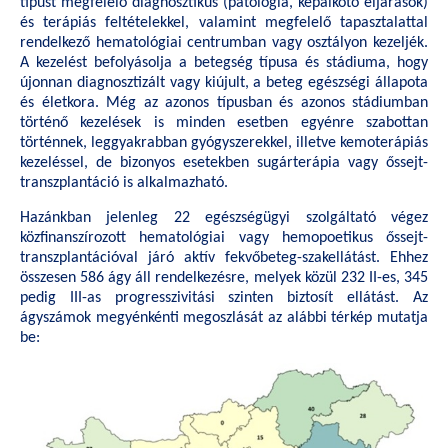
típust megfelelő diagnosztikus (patológia, képalkotó eljárások)
és terápiás feltételekkel, valamint megfelelő tapasztalattal
rendelkező hematológiai centrumban vagy osztályon kezeljék.
A kezelést befolyásolja a betegség típusa és stádiuma, hogy
újonnan diagnosztizált vagy kiújult, a beteg egészségi állapota
és életkora. Még az azonos típusban és azonos stádiumban
történő kezelések is minden esetben egyénre szabottan
történnek, leggyakrabban gyógyszerekkel, illetve kemoterápiás
kezeléssel, de bizonyos esetekben sugárterápia vagy őssejt-
transzplantáció is alkalmazható.
Hazánkban jelenleg 22 egészségügyi szolgáltató végez
közfinanszírozott hematológiai vagy hemopoetikus őssejt-
transzplantációval járó aktív fekvőbeteg-szakellátást. Ehhez
összesen 586 ágy áll rendelkezésre, melyek közül 232 II-es, 345
pedig III-as progresszivitási szinten biztosít ellátást. Az
ágyszámok megyénkénti megoszlását az alábbi térkép mutatja
be: