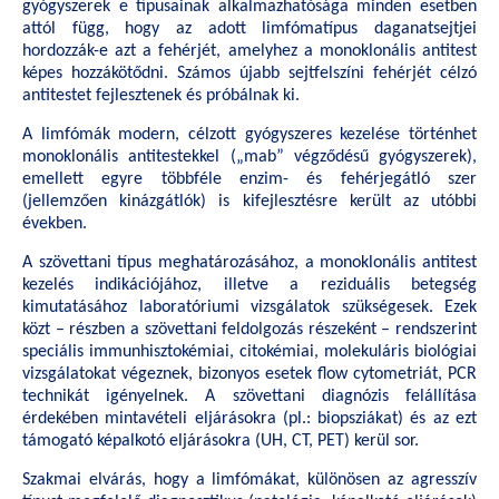
gyógyszerek e típusainak alkalmazhatósága minden esetben
attól függ, hogy az adott limfómatípus daganatsejtjei
hordozzák-e azt a fehérjét, amelyhez a monoklonális antitest
képes hozzákötődni. Számos újabb sejtfelszíni fehérjét célzó
antitestet fejlesztenek és próbálnak ki.
A limfómák modern, célzott gyógyszeres kezelése történhet
monoklonális antitestekkel („mab” végződésű gyógyszerek),
emellett egyre többféle enzim- és fehérjegátló szer
(jellemzően kinázgátlók) is kifejlesztésre került az utóbbi
években.
A szövettani típus meghatározásához, a monoklonális antitest
kezelés indikációjához, illetve a reziduális betegség
kimutatásához laboratóriumi vizsgálatok szükségesek. Ezek
közt – részben a szövettani feldolgozás részeként – rendszerint
speciális immunhisztokémiai, citokémiai, molekuláris biológiai
vizsgálatokat végeznek, bizonyos esetek flow cytometriát, PCR
technikát igényelnek. A szövettani diagnózis felállítása
érdekében mintavételi eljárásokra (pl.: biopsziákat) és az ezt
támogató képalkotó eljárásokra (UH, CT, PET) kerül sor.
Szakmai elvárás, hogy a limfómákat, különösen az agresszív