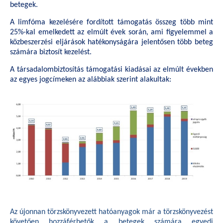
betegek.
A limfóma kezelésére fordított támogatás összeg több mint
25%-kal emelkedett az elmúlt évek során, ami figyelemmel a
közbeszerzési eljárások hatékonyságára jelentősen több beteg
számára biztosít kezelést.
A társadalombiztosítás támogatási kiadásai az elmúlt években
az egyes jogcímeken az alábbiak szerint alakultak:
Az újonnan törzskönyvezett hatóanyagok már a törzskönyvezést
követően hozzáférhetők a betegek számára egyedi