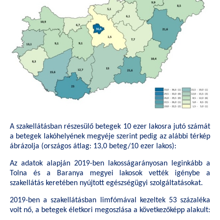
A szakellátásban részesülő betegek 10 ezer lakosra jutó számát
a betegek lakóhelyének megyéje szerint pedig az alábbi térkép
ábrázolja (országos átlag: 13,0 beteg/10 ezer lakos):
Az adatok alapján 2019-ben lakosságarányosan leginkább a
Tolna és a Baranya megyei lakosok vették igénybe a
szakellátás keretében nyújtott egészségügyi szolgáltatásokat.
2019-ben a szakellátásban limfómával kezeltek 53 százaléka
volt nő, a betegek életkori megoszlása a következőképp alakult: