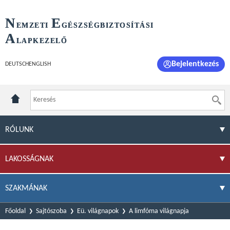
N
E
EMZETI
GÉSZSÉGBIZTOSÍTÁSI
A
LAPKEZELŐ
Bejelentkezés
DEUTSCH
ENGLISH
RÓLUNK
LAKOSSÁGNAK
SZAKMÁNAK
Főoldal
Sajtószoba
Eü. világnapok
A limfóma világnapja