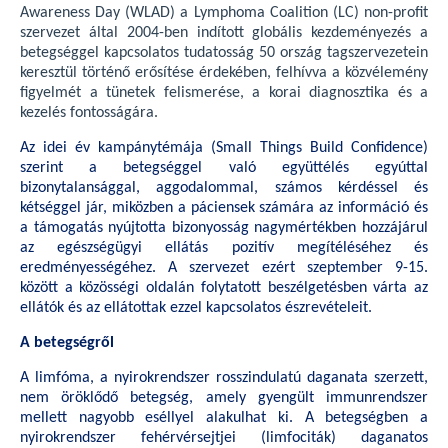
Awareness Day (WLAD) a Lymphoma Coalition (LC) non-profit
szervezet által 2004-ben indított globális kezdeményezés a
betegséggel kapcsolatos tudatosság 50 ország tagszervezetein
keresztül történő erősítése érdekében, felhívva a közvélemény
figyelmét a tünetek felismerése, a korai diagnosztika és a
kezelés fontosságára.
Az idei év kampánytémája (Small Things Build Confidence)
szerint a betegséggel való együttélés egyúttal
bizonytalansággal, aggodalommal, számos kérdéssel és
kétséggel jár, miközben a páciensek számára az információ és
a támogatás nyújtotta bizonyosság nagymértékben hozzájárul
az egészségügyi ellátás pozitív megítéléséhez és
eredményességéhez. A szervezet ezért szeptember 9-15.
között a közösségi oldalán folytatott beszélgetésben várta az
ellátók és az ellátottak ezzel kapcsolatos észrevételeit.
A betegségről
A limfóma, a nyirokrendszer rosszindulatú daganata szerzett,
nem öröklődő betegség, amely gyengült immunrendszer
mellett nagyobb eséllyel alakulhat ki. A betegségben a
nyirokrendszer fehérvérsejtjei (limfociták) daganatos