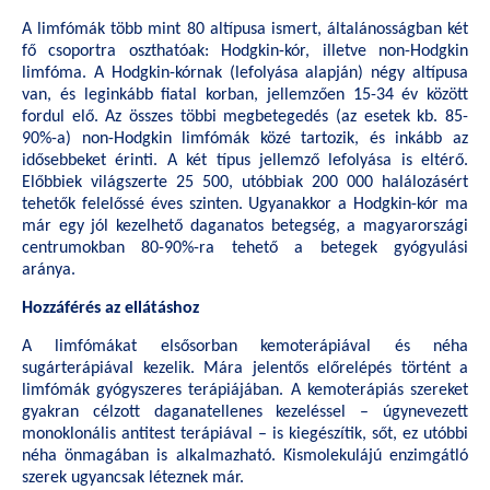
A limfómák több mint 80 altípusa ismert, általánosságban két
fő csoportra oszthatóak: Hodgkin-kór, illetve non-Hodgkin
limfóma. A Hodgkin-kórnak (lefolyása alapján) négy altípusa
van, és leginkább fiatal korban, jellemzően 15-34 év között
fordul elő. Az összes többi megbetegedés (az esetek kb. 85-
90%-a) non-Hodgkin limfómák közé tartozik, és inkább az
idősebbeket érinti. A két típus jellemző lefolyása is eltérő.
Előbbiek világszerte 25 500, utóbbiak 200 000 halálozásért
tehetők felelőssé éves szinten. Ugyanakkor a Hodgkin-kór ma
már egy jól kezelhető daganatos betegség, a magyarországi
centrumokban 80-90%-ra tehető a betegek gyógyulási
aránya.
Hozzáférés az ellátáshoz
A limfómákat elsősorban kemoterápiával és néha
sugárterápiával kezelik. Mára jelentős előrelépés történt a
limfómák gyógyszeres terápiájában. A kemoterápiás szereket
gyakran célzott daganatellenes kezeléssel – úgynevezett
monoklonális antitest terápiával – is kiegészítik, sőt, ez utóbbi
néha önmagában is alkalmazható. Kismolekulájú enzimgátló
szerek ugyancsak léteznek már.