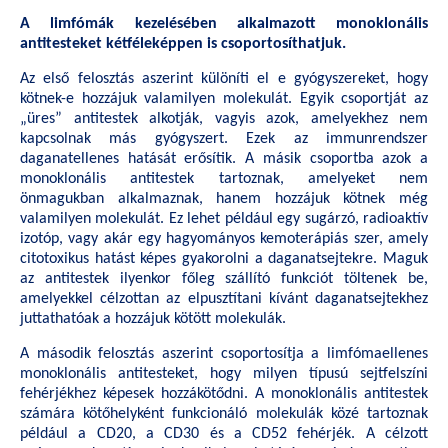
A limfómák kezelésében alkalmazott monoklonális
antitesteket kétféleképpen is csoportosíthatjuk.
Az első felosztás aszerint különíti el e gyógyszereket, hogy
kötnek-e hozzájuk valamilyen molekulát. Egyik csoportját az
„üres” antitestek alkotják, vagyis azok, amelyekhez nem
kapcsolnak más gyógyszert. Ezek az immunrendszer
daganatellenes hatását erősítik. A másik csoportba azok a
monoklonális antitestek tartoznak, amelyeket nem
önmagukban alkalmaznak, hanem hozzájuk kötnek még
valamilyen molekulát. Ez lehet például egy sugárzó, radioaktív
izotóp, vagy akár egy hagyományos kemoterápiás szer, amely
citotoxikus hatást képes gyakorolni a daganatsejtekre. Maguk
az antitestek ilyenkor főleg szállító funkciót töltenek be,
amelyekkel célzottan az elpusztítani kívánt daganatsejtekhez
juttathatóak a hozzájuk kötött molekulák.
A második felosztás aszerint csoportosítja a limfómaellenes
monoklonális antitesteket, hogy milyen típusú sejtfelszíni
fehérjékhez képesek hozzákötődni. A monoklonális antitestek
számára kötőhelyként funkcionáló molekulák közé tartoznak
például a CD20, a CD30 és a CD52 fehérjék. A célzott