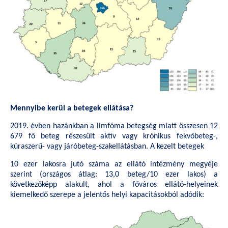
Mennyibe kerül a betegek ellátása?
2019. évben hazánkban a limfóma betegség miatt összesen 12
679 fő beteg részesült aktív vagy krónikus fekvőbeteg-,
kúraszerű- vagy járóbeteg-szakellátásban. A kezelt betegek
10 ezer lakosra jutó száma az ellátó intézmény megyéje
szerint (országos átlag: 13,0 beteg/10 ezer lakos) a
következőképp alakult, ahol a főváros ellátó-helyeinek
kiemelkedő szerepe a jelentős helyi kapacitásokból adódik: