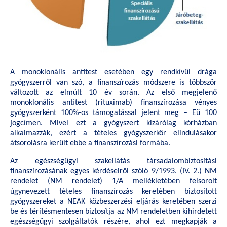
A monoklonális antitest esetében egy rendkívül drága
gyógyszerről van szó, a finanszírozás módszere is többször
változott az elmúlt 10 év során. Az első megjelenő
monoklonális antitest (rituximab) finanszírozása vényes
gyógyszerként 100%-os támogatással jelent meg – Eü 100
jogcímen. Mivel ezt a gyógyszert kizárólag kórházban
alkalmazzák, ezért a tételes gyógyszerkör elindulásakor
átsorolásra került ebbe a finanszírozási formába.
Az egészségügyi szakellátás társadalombiztosítási
finanszírozásának egyes kérdéseiről szóló 9/1993. (IV. 2.) NM
rendelet (NM rendelet) 1/A mellékletében felsorolt
úgynevezett tételes finanszírozás keretében biztosított
gyógyszereket a NEAK közbeszerzési eljárás keretében szerzi
be és térítésmentesen biztosítja az NM rendeletben kihirdetett
egészségügyi szolgáltatók részére, ahol ezt megkapják a