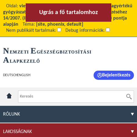
Oldal:
view
Fő tartalom:
Biztosított nyilatkozata nagyértékű
Ugrás a fő tartalomhoz
Ugrás a menühöz
gyógyászati segédeszköz egészségbiztosítói ellenjegyzéséhez
14/2007. (III.14.) EüM rendelet 13/A.§ (2)bekezdés d) pontja
alapján
Téma:
[site, phoenix, default]
Nem publikált tartalmak:
Debug információk:
N
E
EMZETI
GÉSZSÉGBIZTOSÍTÁSI
A
LAPKEZELŐ
Bejelentkezés
DEUTSCH
ENGLISH
RÓLUNK
LAKOSSÁGNAK