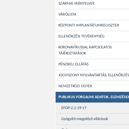
SZAKMAI IRÁNYELVEK
VÁRÓLISTA
KÖZPONTI IMPLANTÁTUMREGISZTER
ELLENŐRZÉSI TEVÉKENYSÉG
KORONAVÍRUSSAL KAPCSOLATOS
TÁJÉKOZTATÁSOK
PÉNZBELI ELLÁTÁS
JOGVISZONY NYILVÁNTARTÁS, ELLENŐRZÉS
NEMZETKÖZI ÜGYEK
PUBLIKUS FORGALMI ADATOK, ELEMZÉSE
EFOP-2.2.19-17
Gyógyító-megelőző ellátások