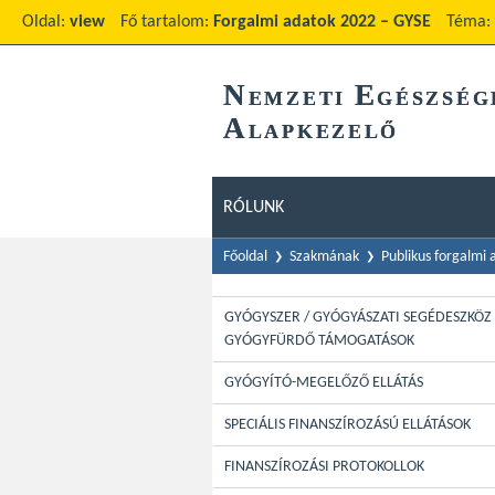
Oldal:
view
Fő tartalom:
Forgalmi adatok 2022 – GYSE
Téma:
N
E
EMZETI
GÉSZSÉG
A
LAPKEZELŐ
RÓLUNK
Főoldal
Szakmának
Publikus forgalmi
GYÓGYSZER / GYÓGYÁSZATI SEGÉDESZKÖZ 
GYÓGYFÜRDŐ TÁMOGATÁSOK
GYÓGYÍTÓ-MEGELŐZŐ ELLÁTÁS
SPECIÁLIS FINANSZÍROZÁSÚ ELLÁTÁSOK
FINANSZÍROZÁSI PROTOKOLLOK