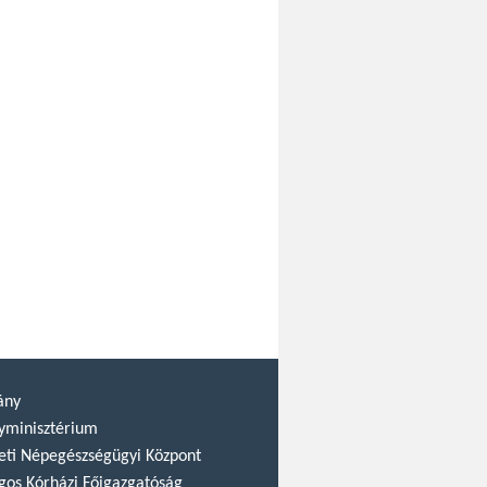
ány
yminisztérium
ti Népegészségügyi Központ
gos Kórházi Főigazgatóság