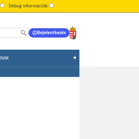
:
Debug információk:
Bejelentkezés
ÁNAK