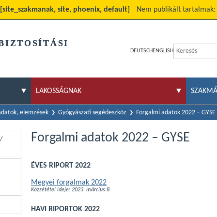
[site_szakmanak, site, phoenix, default]
Nem publikált tartalmak
BIZTOSÍTÁSI
DEUTSCH
ENGLISH
LAKOSSÁGNAK
SZAKM
 adatok, elemzések
Gyógyászati segédeszköz
Forgalmi adatok 2022 – GYSE
Forgalmi adatok 2022 – GYSE
/
ÉVES RIPORT 2022
Megyei forgalmak 2022
Közzététel ideje: 2023. március 8.
HAVI RIPORTOK 2022