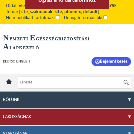
Ugrás a fő tartalomhoz
Ugrás a menühöz
Oldal:
view
Fő tartalom:
Forgalmi adatok 2019 – GYSE
Téma:
[site_szakmanak, site, phoenix, default]
Nem publikált tartalmak:
Debug információk:
N
E
EMZETI
GÉSZSÉGBIZTOSÍTÁSI
A
LAPKEZELŐ
Bejelentkezés
DEUTSCH
ENGLISH
RÓLUNK
LAKOSSÁGNAK
SZAKMÁNAK