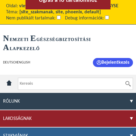
Ugrás a fő tartalomhoz
Ugrás a menühöz
Oldal:
view
Fő tartalom:
Forgalmi adatok 2017 – GYSE
Téma:
[site_szakmanak, site, phoenix, default]
Nem publikált tartalmak:
Debug információk:
N
E
EMZETI
GÉSZSÉGBIZTOSÍTÁSI
A
LAPKEZELŐ
Bejelentkezés
DEUTSCH
ENGLISH
RÓLUNK
LAKOSSÁGNAK
SZAKMÁNAK