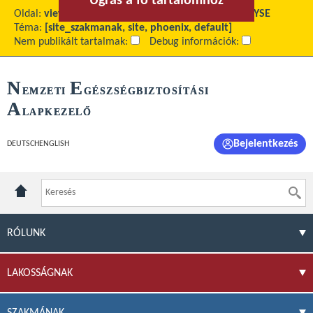
Ugrás a fő tartalomhoz
Ugrás a menühöz
Oldal:
view
Fő tartalom:
Forgalmi adatok 2015 - GYSE
Téma:
[site_szakmanak, site, phoenix, default]
Nem publikált tartalmak:
Debug információk:
N
E
EMZETI
GÉSZSÉGBIZTOSÍTÁSI
A
LAPKEZELŐ
Bejelentkezés
DEUTSCH
ENGLISH
RÓLUNK
LAKOSSÁGNAK
SZAKMÁNAK