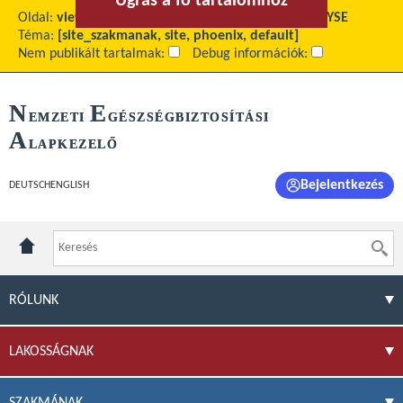
Ugrás a fő tartalomhoz
Ugrás a menühöz
Oldal:
view
Fő tartalom:
Forgalmi adatok 2011 - GYSE
Téma:
[site_szakmanak, site, phoenix, default]
Nem publikált tartalmak:
Debug információk:
N
E
EMZETI
GÉSZSÉGBIZTOSÍTÁSI
A
LAPKEZELŐ
Bejelentkezés
DEUTSCH
ENGLISH
RÓLUNK
LAKOSSÁGNAK
SZAKMÁNAK