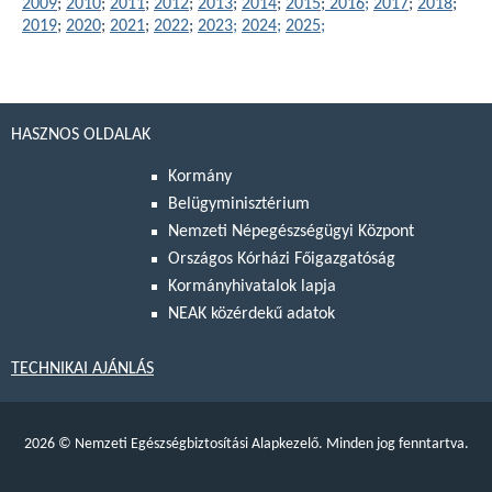
2009
;
2010
;
2011
;
2012
;
2013
;
2014
;
2015
;
2016;
2017
;
2018
;
2019
;
2020
;
2021
;
2022
;
2023;
2024;
2025;
HASZNOS OLDALAK
Kormány
Belügyminisztérium
Nemzeti Népegészségügyi Központ
Országos Kórházi Főigazgatóság
Kormányhivatalok lapja
NEAK közérdekű adatok
TECHNIKAI AJÁNLÁS
2026
©
Nemzeti Egészségbiztosítási Alapkezelő. Minden jog fenntartva.