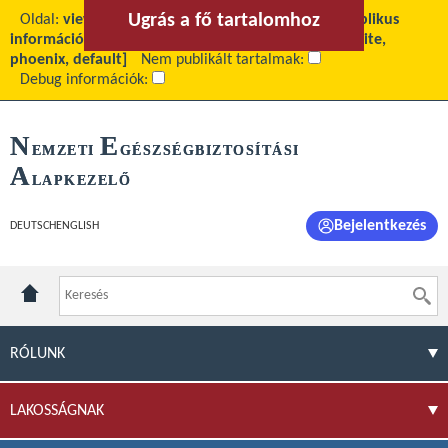
Ugrás a fő tartalomhoz
Ugrás a menühöz
Oldal:
view
Fő tartalom:
Járóbeteg-szakellátás publikus
információi itt érhetők el
Téma:
[site_szakmanak, site,
phoenix, default]
Nem publikált tartalmak:
Debug információk:
N
E
EMZETI
GÉSZSÉGBIZTOSÍTÁSI
A
LAPKEZELŐ
Bejelentkezés
DEUTSCH
ENGLISH
RÓLUNK
LAKOSSÁGNAK