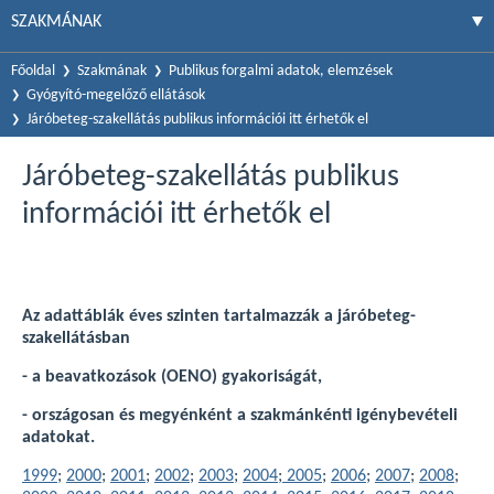
SZAKMÁNAK
Főoldal
Szakmának
Publikus forgalmi adatok, elemzések
Gyógyító-megelőző ellátások
Járóbeteg-szakellátás publikus információi itt érhetők el
Járóbeteg-szakellátás publikus
információi itt érhetők el
Az adattáblák éves szinten tartalmazzák a járóbeteg-
szakellátásban
- a beavatkozások (OENO) gyakoriságát,
- országosan és megyénként a szakmánkénti igénybevételi
adatokat.
1999
;
2000
;
2001
;
2002
;
2003
;
2004
;
2005
;
2006
;
2007
;
2008
;