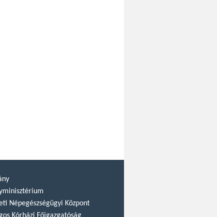
ány
yminisztérium
ti Népegészségügyi Központ
gos Kórházi Főigazgatóság