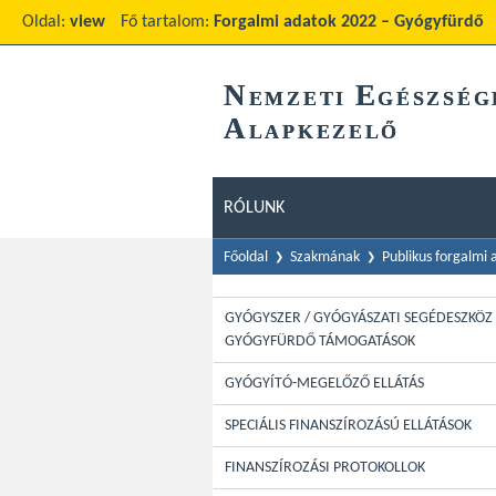
Oldal:
view
Fő tartalom:
Forgalmi adatok 2022 – Gyógyfürdő
N
E
EMZETI
GÉSZSÉG
A
LAPKEZELŐ
RÓLUNK
Főoldal
Szakmának
Publikus forgalmi
GYÓGYSZER / GYÓGYÁSZATI SEGÉDESZKÖZ 
GYÓGYFÜRDŐ TÁMOGATÁSOK
GYÓGYÍTÓ-MEGELŐZŐ ELLÁTÁS
SPECIÁLIS FINANSZÍROZÁSÚ ELLÁTÁSOK
FINANSZÍROZÁSI PROTOKOLLOK