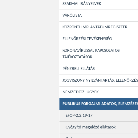
SZAKMAI IRÁNYELVEK
VÁRÓLISTA
KÖZPONTI IMPLANTÁTUMREGISZTER
ELLENŐRZÉSI TEVÉKENYSÉG
KORONAVÍRUSSAL KAPCSOLATOS
TÁJÉKOZTATÁSOK
PÉNZBELI ELLÁTÁS
JOGVISZONY NYILVÁNTARTÁS, ELLENŐRZÉS
NEMZETKÖZI ÜGYEK
PUBLIKUS FORGALMI ADATOK, ELEMZÉSE
EFOP-2.2.19-17
Gyógyító-megelőző ellátások