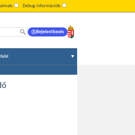
talmak:
Debug információk:
Bejelentkezés
ÁNAK
dő