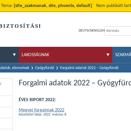
Téma:
[site_szakmanak, site, phoenix, default]
Nem publikált tar
BIZTOSÍTÁSI
DEUTSCH
ENGLISH
LAKOSSÁGNAK
SZAKM
 adatok, elemzések
Gyógyfürdő
Forgalmi adatok 2022 – Gyógyfürdő
Forgalmi adatok 2022 – Gyógyfür
/
ÉVES RIPORT 2022:
Megyei forgalmak 2022
Közzététel ideje: 2022. március 8.