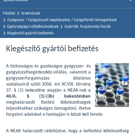
Főoldal
Szakmának
Gyógyszer / Gyógyászati segédeszköz / Gyógyfürdő támogatások
Egészségügyi vállalkozásoknak
Gyártók, forgalomba hozók
Kiegészítő gyártói befizetés
Kiegészítő gyártói befizetés
A biztonságos és gazdaságos gyógyszer- és
gyógyászatisegédeszköz-ellátás, valamint a
gyógyszerforgalmazás általános
szabályairól szóló 2006. évi XCVIII. törvény
37. § (1) bekezdése alapján a NEAK-nak a
40/A. § (1)-(3b) bekezdésben
meghatározott fizetési kötelezettségek
teljesítéséhez szükséges támogatási, illetve
forgalmi adatokat a honlapján is közzé kell tennie.
A NEAK határozott célkitűzése, hogy a befizetési kötelezettség