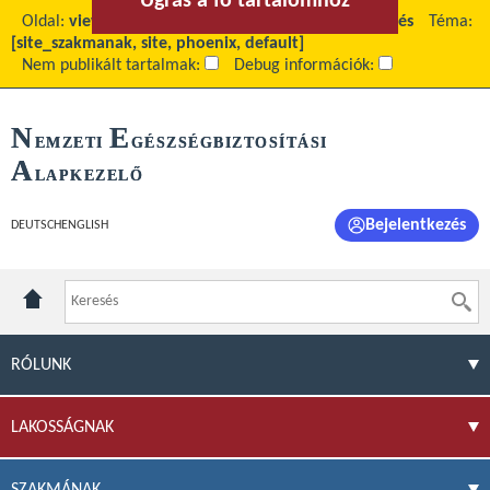
Ugrás a fő tartalomhoz
Ugrás a menühöz
Oldal:
view
Fő tartalom:
Kiegészítő gyártói befizetés
Téma:
[site_szakmanak, site, phoenix, default]
Nem publikált tartalmak:
Debug információk:
N
E
EMZETI
GÉSZSÉGBIZTOSÍTÁSI
A
LAPKEZELŐ
Bejelentkezés
DEUTSCH
ENGLISH
RÓLUNK
LAKOSSÁGNAK
SZAKMÁNAK