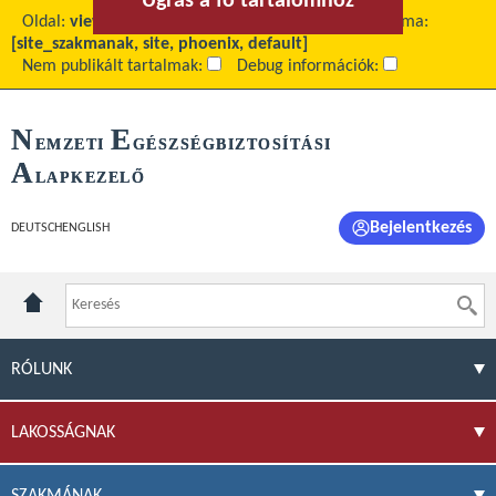
Ugrás a fő tartalomhoz
Ugrás a menühöz
Oldal:
view
Fő tartalom:
Hírek és információk
Téma:
[site_szakmanak, site, phoenix, default]
Nem publikált tartalmak:
Debug információk:
N
E
EMZETI
GÉSZSÉGBIZTOSÍTÁSI
A
LAPKEZELŐ
Bejelentkezés
DEUTSCH
ENGLISH
RÓLUNK
LAKOSSÁGNAK
SZAKMÁNAK