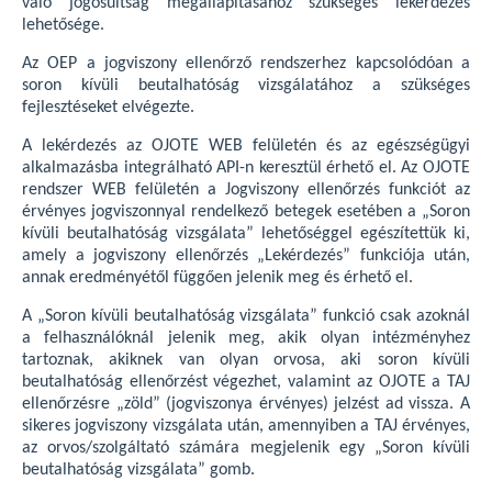
való jogosultság megállapításához szükséges lekérdezés
lehetősége.
Az OEP a jogviszony ellenőrző rendszerhez kapcsolódóan a
soron kívüli beutalhatóság vizsgálatához a szükséges
fejlesztéseket elvégezte.
A lekérdezés az OJOTE WEB felületén és az egészségügyi
alkalmazásba integrálható API-n keresztül érhető el. Az OJOTE
rendszer WEB felületén a Jogviszony ellenőrzés funkciót az
érvényes jogviszonnyal rendelkező betegek esetében a „Soron
kívüli beutalhatóság vizsgálata” lehetőséggel egészítettük ki,
amely a jogviszony ellenőrzés „Lekérdezés” funkciója után,
annak eredményétől függően jelenik meg és érhető el.
A „Soron kívüli beutalhatóság vizsgálata” funkció csak azoknál
a felhasználóknál jelenik meg, akik olyan intézményhez
tartoznak, akiknek van olyan orvosa, aki soron kívüli
beutalhatóság ellenőrzést végezhet, valamint az OJOTE a TAJ
ellenőrzésre „zöld” (jogviszonya érvényes) jelzést ad vissza. A
sikeres jogviszony vizsgálata után, amennyiben a TAJ érvényes,
az orvos/szolgáltató számára megjelenik egy „Soron kívüli
beutalhatóság vizsgálata” gomb.