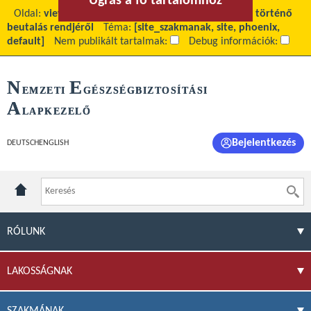
Ugrás a fő tartalomhoz
Ugrás a menühöz
Oldal:
view
Fő tartalom:
Tájékoztató a soron kívül történő
beutalás rendjéről
Téma:
[site_szakmanak, site, phoenix,
default]
Nem publikált tartalmak:
Debug információk:
N
E
EMZETI
GÉSZSÉGBIZTOSÍTÁSI
A
LAPKEZELŐ
Bejelentkezés
DEUTSCH
ENGLISH
RÓLUNK
LAKOSSÁGNAK
SZAKMÁNAK