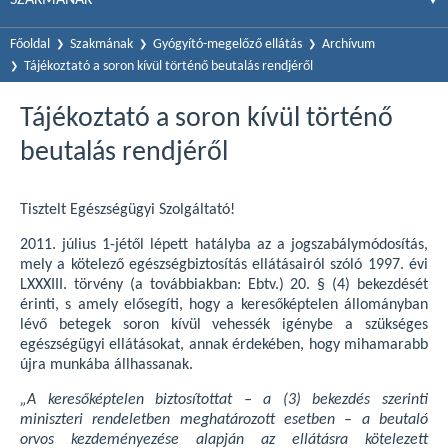
Főoldal
Szakmának
Gyógyító-megelőző ellátás
Archívum
Tájékoztató a soron kívül történő beutalás rendjéről
Tájékoztató a soron kívül történő
beutalás rendjéről
Tisztelt Egészségügyi Szolgáltató!
2011. július 1-jétől lépett hatályba az a jogszabálymódosítás,
mely a kötelező egészségbiztosítás ellátásairól szóló 1997. évi
LXXXIII. törvény (a továbbiakban: Ebtv.) 20. § (4) bekezdését
érinti, s amely elősegíti, hogy a keresőképtelen állományban
lévő betegek soron kívül vehessék igénybe a szükséges
egészségügyi ellátásokat, annak érdekében, hogy mihamarabb
újra munkába állhassanak.
„A keresőképtelen biztosítottat – a (3) bekezdés szerinti
miniszteri rendeletben meghatározott esetben – a beutaló
orvos kezdeményezése alapján az ellátásra kötelezett