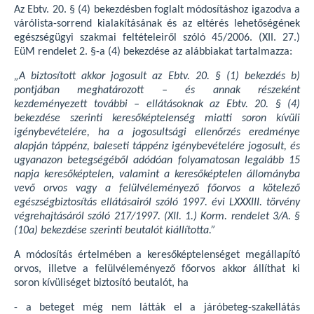
Az Ebtv. 20. § (4) bekezdésben foglalt módosításhoz igazodva a
várólista-sorrend kialakításának és az eltérés lehetőségének
egészségügyi szakmai feltételeiről szóló 45/2006. (XII. 27.)
EüM rendelet 2. §-a (4) bekezdése az alábbiakat tartalmazza:
„A biztosított akkor jogosult az Ebtv. 20. § (1) bekezdés b)
pontjában meghatározott – és annak részeként
kezdeményezett további – ellátásoknak az Ebtv. 20. § (4)
bekezdése szerinti keresőképtelenség miatti soron kívüli
igénybevételére, ha a jogosultsági ellenőrzés eredménye
alapján táppénz, baleseti táppénz igénybevételére jogosult, és
ugyanazon betegségéből adódóan folyamatosan legalább 15
napja keresőképtelen, valamint a keresőképtelen állományba
vevő orvos vagy a felülvéleményező főorvos a kötelező
egészségbiztosítás ellátásairól szóló 1997. évi LXXXIII. törvény
végrehajtásáról szóló 217/1997. (XII. 1.) Korm. rendelet 3/A. §
(10a) bekezdése szerinti beutalót kiállította.”
A módosítás értelmében a keresőképtelenséget megállapító
orvos, illetve a felülvéleményező főorvos akkor állíthat ki
soron kívüliséget biztosító beutalót, ha
- a beteget még nem látták el a járóbeteg-szakellátás