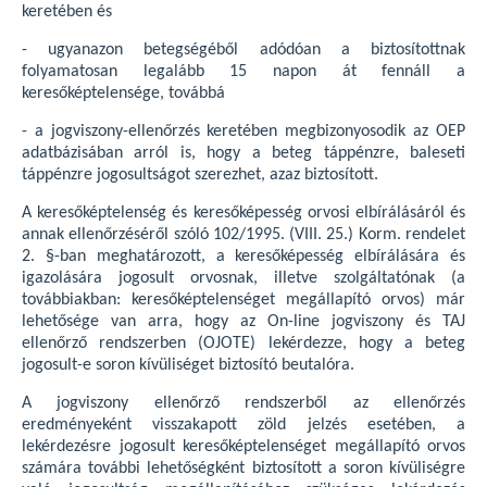
keretében és
- ugyanazon betegségéből adódóan a biztosítottnak
folyamatosan legalább 15 napon át fennáll a
keresőképtelensége, továbbá
- a jogviszony-ellenőrzés keretében megbizonyosodik az OEP
adatbázisában arról is, hogy a beteg táppénzre, baleseti
táppénzre jogosultságot szerezhet, azaz biztosított.
A keresőképtelenség és keresőképesség orvosi elbírálásáról és
annak ellenőrzéséről szóló 102/1995. (VIII. 25.) Korm. rendelet
2. §-ban meghatározott, a keresőképesség elbírálására és
igazolására jogosult orvosnak, illetve szolgáltatónak (a
továbbiakban: keresőképtelenséget megállapító orvos) már
lehetősége van arra, hogy az On-line jogviszony és TAJ
ellenőrző rendszerben (OJOTE) lekérdezze, hogy a beteg
jogosult-e soron kívüliséget biztosító beutalóra.
A jogviszony ellenőrző rendszerből az ellenőrzés
eredményeként visszakapott zöld jelzés esetében, a
lekérdezésre jogosult keresőképtelenséget megállapító orvos
számára további lehetőségként biztosított a soron kívüliségre