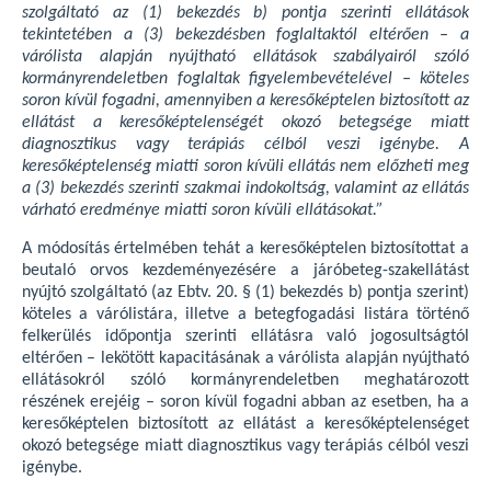
szolgáltató az (1) bekezdés b) pontja szerinti ellátások
tekintetében a (3) bekezdésben foglaltaktól eltérően – a
várólista alapján nyújtható ellátások szabályairól szóló
kormányrendeletben foglaltak figyelembevételével – köteles
soron kívül fogadni, amennyiben a keresőképtelen biztosított az
ellátást a keresőképtelenségét okozó betegsége miatt
diagnosztikus vagy terápiás célból veszi igénybe. A
keresőképtelenség miatti soron kívüli ellátás nem előzheti meg
a (3) bekezdés szerinti szakmai indokoltság, valamint az ellátás
várható eredménye miatti soron kívüli ellátásokat.”
A módosítás értelmében tehát a keresőképtelen biztosítottat a
beutaló orvos kezdeményezésére a járóbeteg-szakellátást
nyújtó szolgáltató (az Ebtv. 20. § (1) bekezdés b) pontja szerint)
köteles a várólistára, illetve a betegfogadási listára történő
felkerülés időpontja szerinti ellátásra való jogosultságtól
eltérően – lekötött kapacitásának a várólista alapján nyújtható
ellátásokról szóló kormányrendeletben meghatározott
részének erejéig – soron kívül fogadni abban az esetben, ha a
keresőképtelen biztosított az ellátást a keresőképtelenséget
okozó betegsége miatt diagnosztikus vagy terápiás célból veszi
igénybe.