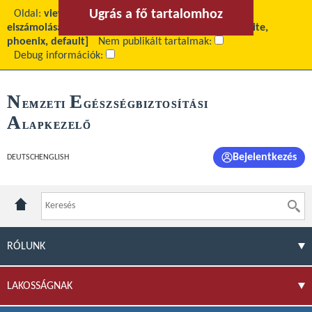
Ugrás a fő tartalomhoz
Ugrás a menühöz
Oldal:
view
Fő tartalom:
Fogászati szolgáltatások
elszámolásának feltételei
Téma:
[site_szakmanak, site,
phoenix, default]
Nem publikált tartalmak:
Debug információk:
N
E
EMZETI
GÉSZSÉGBIZTOSÍTÁSI
A
LAPKEZELŐ
Bejelentkezés
DEUTSCH
ENGLISH
RÓLUNK
LAKOSSÁGNAK