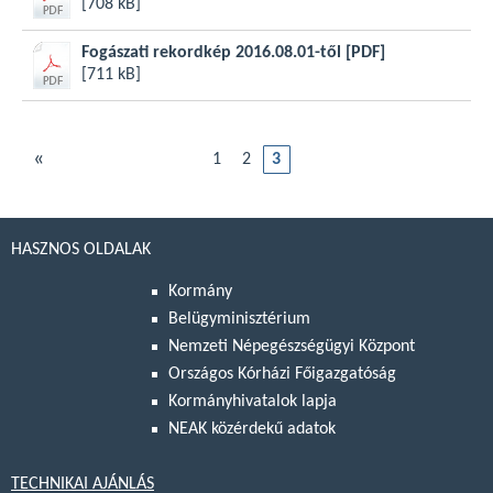
[708 kB]
Fogászati rekordkép 2016.08.01-től
[PDF]
[711 kB]
«
1
2
3
HASZNOS OLDALAK
Kormány
Belügyminisztérium
Nemzeti Népegészségügyi Központ
Országos Kórházi Főigazgatóság
Kormányhivatalok lapja
NEAK közérdekű adatok
TECHNIKAI AJÁNLÁS