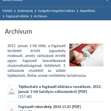
Főoldal
Szakmának
Gyógyító-megelőző ellátás
Alapellátás
Fogászati ellátás
Archívum
Archívum
2012. január 1-től több, a fogászati
területet érintő jogszabály
módosult, amely változások érintik
egyes fogászati beavatkozások
elszámolhatóságának feltételeit. E
változások részleteit az alábbi
tájékoztató, illetve annak melléklete tartalmazza:
Tájékoztató a fogászati ellátásra vonatkozó, 2012.
január 1-től hatályos változásokról
[PDF]
[157 kB]
Fogászati rekordkép 2014.11.01
[PDF]