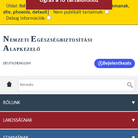
Ugrás a fő tartalomhoz
Ugrás a menühöz
Oldal:
list
Fő tartalom:
Archívum
Téma:
[site_szakmanak,
site, phoenix, default]
Nem publikált tartalmak:
Debug információk:
N
E
EMZETI
GÉSZSÉGBIZTOSÍTÁSI
A
LAPKEZELŐ
Bejelentkezés
DEUTSCH
ENGLISH
RÓLUNK
LAKOSSÁGNAK
SZAKMÁNAK