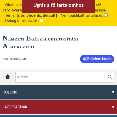
Ugrás a fő tartalomhoz
Ugrás a menühöz
Oldal:
view
Fő tartalom:
Pacemakerek, implantálható
cardioverter defibrillátorok (ICD) és elektródák beszerzése
Téma:
[site, phoenix, default]
Nem publikált tartalmak:
Debug információk:
N
E
EMZETI
GÉSZSÉGBIZTOSÍTÁSI
A
LAPKEZELŐ
Bejelentkezés
DEUTSCH
ENGLISH
RÓLUNK
LAKOSSÁGNAK