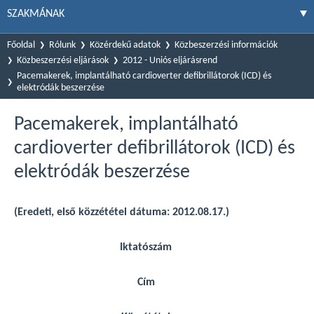
SZAKMÁNAK
Főoldal
Rólunk
Közérdekű adatok
Közbeszerzési információk
Közbeszerzési eljárások
2012 - Uniós eljárásrend
Pacemakerek, implantálható cardioverter defibrillátorok (ICD) és
elektródák beszerzése
Pacemakerek, implantálható
cardioverter defibrillátorok (ICD) és
elektródák beszerzése
(Eredeti, első közzététel dátuma: 2012.08.17.)
Iktatószám
Cím