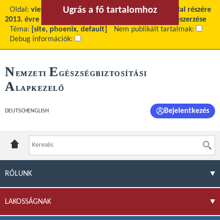
Ugrás a fő tartalomhoz
Ugrás a menühöz
Oldal:
view
Fő tartalom:
Az OEP és Területi Hivatalai részére
2013. évre történő papíráru és egyéb irodaszerek beszerzése
Téma:
[site, phoenix, default]
Nem publikált tartalmak:
Debug információk:
N
E
EMZETI
GÉSZSÉGBIZTOSÍTÁSI
A
LAPKEZELŐ
Bejelentkezés
DEUTSCH
ENGLISH
RÓLUNK
LAKOSSÁGNAK