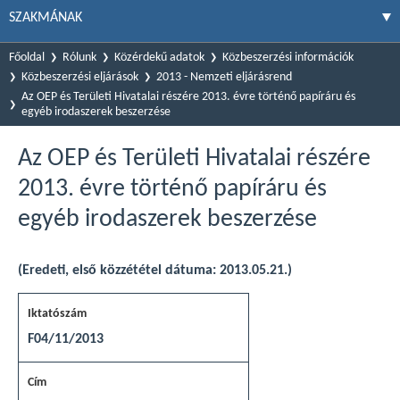
SZAKMÁNAK
Főoldal
Rólunk
Közérdekű adatok
Közbeszerzési információk
Közbeszerzési eljárások
2013 - Nemzeti eljárásrend
Az OEP és Területi Hivatalai részére 2013. évre történő papíráru és
egyéb irodaszerek beszerzése
Az OEP és Területi Hivatalai részére
2013. évre történő papíráru és
egyéb irodaszerek beszerzése
(Eredeti, első közzététel dátuma: 2013.05.21.)
F04/11/2013