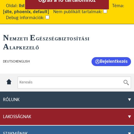
Ugrás a fő tartalomhoz
Ugrás a menühöz
Oldal:
list
Fő tartalom:
2013 - Nemzeti eljárásrend
Téma:
[site, phoenix, default]
Nem publikált tartalmak:
Debug információk:
N
E
EMZETI
GÉSZSÉGBIZTOSÍTÁSI
A
LAPKEZELŐ
Bejelentkezés
DEUTSCH
ENGLISH
RÓLUNK
LAKOSSÁGNAK
SZAKMÁNAK