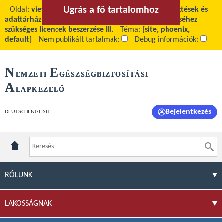
Ugrás a fő tartalomhoz
Ugrás a menühöz
Oldal:
view
Fő tartalom:
NEAK IT biztonsági fejlesztések és
adattárház fejlesztéshez kapcsolódó üzembehelyezéséhez
szükséges licencek beszerzése III.
Téma:
[site, phoenix,
default]
Nem publikált tartalmak:
Debug információk:
N
E
EMZETI
GÉSZSÉGBIZTOSÍTÁSI
A
LAPKEZELŐ
Bejelentkezés
DEUTSCH
ENGLISH
RÓLUNK
LAKOSSÁGNAK