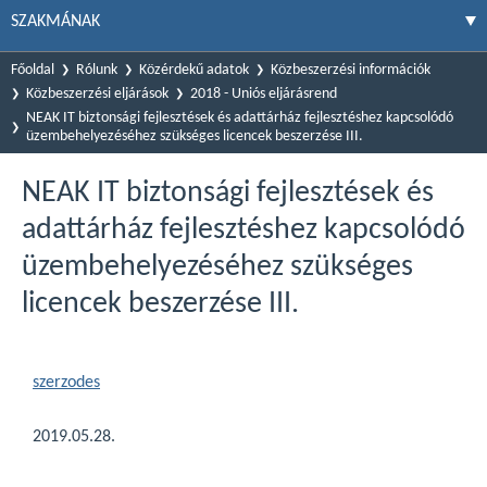
SZAKMÁNAK
Főoldal
Rólunk
Közérdekű adatok
Közbeszerzési információk
Közbeszerzési eljárások
2018 - Uniós eljárásrend
NEAK IT biztonsági fejlesztések és adattárház fejlesztéshez kapcsolódó
üzembehelyezéséhez szükséges licencek beszerzése III.
NEAK IT biztonsági fejlesztések és
adattárház fejlesztéshez kapcsolódó
üzembehelyezéséhez szükséges
licencek beszerzése III.
szerzodes
2019.05.28.