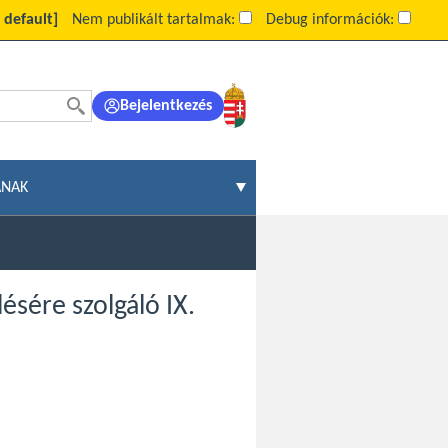
, default]
Nem publikált tartalmak:
Debug információk:
Bejelentkezés
ÁNAK
ésére szolgáló IX.