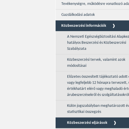
Tevékenységre, működésre vonatkozó ad
Gazdálkodási adatok
Közbeszerzési információk
A Nemzeti Egészségbiztosítási Alapke
hatályos Beszerzési és Közbeszerzési
Szabályzata
Közbeszerzési tervek, valamint azok
módosításai
Előzetes összesített tájékoztató adott 
vagy legfeljebb 12 hónapra tervezett, 
értékhatárt elérő vagy meghaladó ér
árubeszerzésekről és szolgáltatásokról
Külön jogszabályban meghatározott é
statisztikai összegzés
Közbeszerzési eljárások