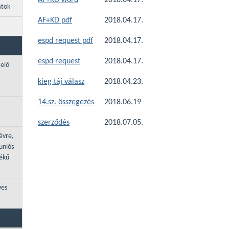
AF+KD word
2018.04.17.
atok
AF+KD pdf
2018.04.17.
espd request pdf
2018.04.17.
espd request
2018.04.17.
zelő
kieg táj válasz
2018.04.23.
14.sz. összegezés
2018.06.19
szerződés
2018.07.05.
évre,
uniós
tékű
ves