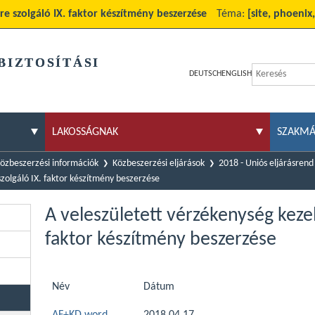
re szolgáló IX. faktor készítmény beszerzése
Téma:
[site, phoenix
BIZTOSÍTÁSI
DEUTSCH
ENGLISH
LAKOSSÁGNAK
SZAKM
özbeszerzési információk
Közbeszerzési eljárások
2018 - Uniós eljárásrend
szolgáló IX. faktor készítmény beszerzése
A veleszületett vérzékenység kezel
faktor készítmény beszerzése
Név
Dátum