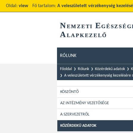
Oldal:
view
Fő tartalom:
A veleszületett vérzékenység kezelésé
N
E
EMZETI
GÉSZSÉG
A
LAPKEZELŐ
RÓLUNK
Főoldal
Rólunk
Közérdekű adatok
K
A veleszületett vérzékenység kezelésére 
KÖSZÖNTŐ
AZ INTÉZMÉNY VEZETŐSÉGE
A SZERVEZETRŐL
KÖZÉRDEKŰ ADATOK