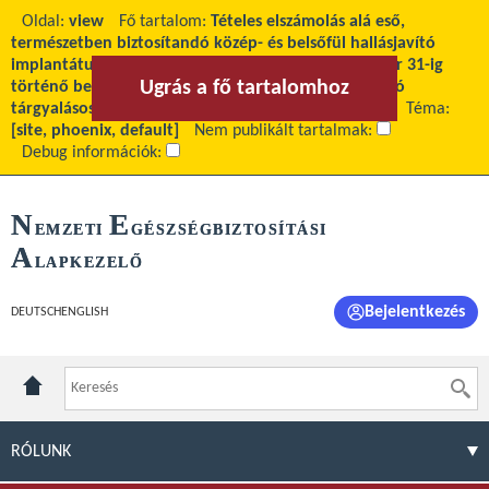
Oldal:
view
Fő tartalom:
Tételes elszámolás alá eső,
természetben biztosítandó közép- és belsőfül hallásjavító
implantátum és processzor eszközök 2019. december 31-ig
Ugrás a fő tartalomhoz
Ugrás a menühöz
történő beszerzése hirdetmény közzétételével induló
tárgyalásos keretmegállapodásos eljárás keretében
Téma:
[site, phoenix, default]
Nem publikált tartalmak:
Debug információk:
N
E
EMZETI
GÉSZSÉGBIZTOSÍTÁSI
A
LAPKEZELŐ
Bejelentkezés
DEUTSCH
ENGLISH
RÓLUNK