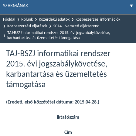
SZAKMÁNAK
Főoldal
Rólunk
Közérdekű adatok
Közbeszerzési információk
Közbeszerzési eljárások
2014 - Nemzeti eljárásrend
TAJ-BSZJ informatikai rendszer 2015. évi jogszabálykövetése,
karbantartása és üzemeltetés támogatása
TAJ-BSZJ informatikai rendszer
2015. évi jogszabálykövetése,
karbantartása és üzemeltetés
támogatása
(Eredeti, első közzététel dátuma: 2015.04.28.)
Iktatószám
Cím