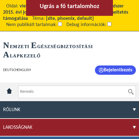
Ugrás a fő tartalomhoz
Ugrás a menühöz
Oldal:
view
Fő tartalom:
TAJ-BSZJ informatikai rendszer
2015. évi jogszabálykövetése, karbantartása és üzemeltetés
támogatása
Téma:
[site, phoenix, default]
Nem publikált tartalmak:
Debug információk:
N
E
EMZETI
GÉSZSÉGBIZTOSÍTÁSI
A
LAPKEZELŐ
Bejelentkezés
DEUTSCH
ENGLISH
RÓLUNK
LAKOSSÁGNAK