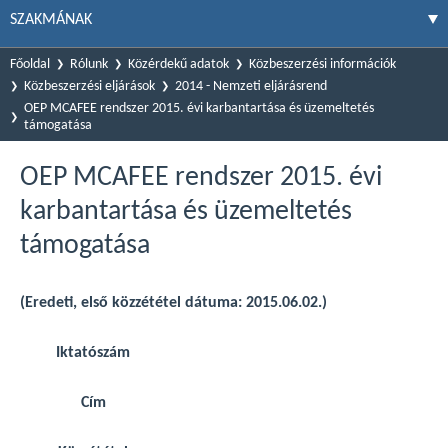
SZAKMÁNAK
Főoldal
Rólunk
Közérdekű adatok
Közbeszerzési információk
Közbeszerzési eljárások
2014 - Nemzeti eljárásrend
OEP MCAFEE rendszer 2015. évi karbantartása és üzemeltetés
támogatása
OEP MCAFEE rendszer 2015. évi
karbantartása és üzemeltetés
támogatása
(Eredeti, első közzététel dátuma: 2015.06.02.)
Iktatószám
Cím