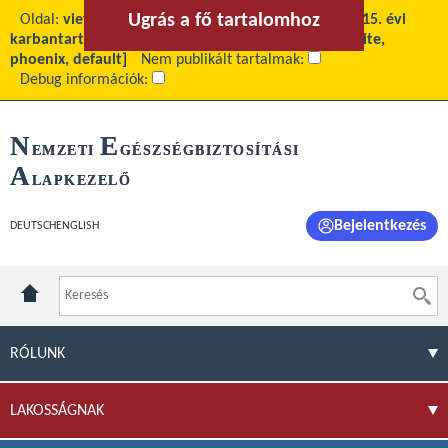
Ugrás a fő tartalomhoz
Ugrás a menühöz
Oldal:
view
Fő tartalom:
OEP MCAFEE rendszer 2015. évi
karbantartása és üzemeltetés támogatása
Téma:
[site,
phoenix, default]
Nem publikált tartalmak:
Debug információk:
N
E
EMZETI
GÉSZSÉGBIZTOSÍTÁSI
A
LAPKEZELŐ
Bejelentkezés
DEUTSCH
ENGLISH
RÓLUNK
LAKOSSÁGNAK