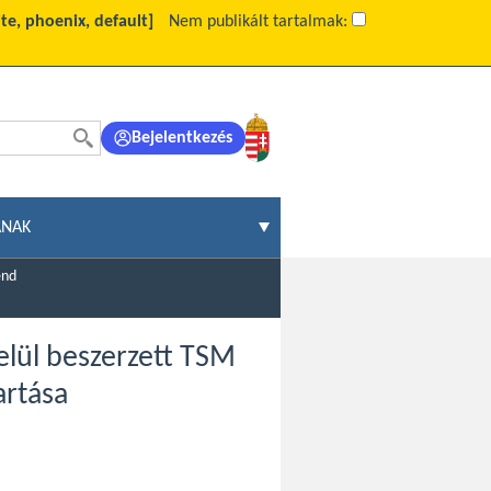
ite, phoenix, default]
Nem publikált tartalmak:
Bejelentkezés
ÁNAK
end
elül beszerzett TSM
artása