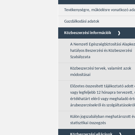
Tevékenységre, működésre vonatkozó ad
Gazdálkodási adatok
Közbeszerzési információk
A Nemzeti Egészségbiztosítási Alapke
hatályos Beszerzési és Közbeszerzési
Szabályzata
Közbeszerzési tervek, valamint azok
módosításai
Előzetes összesített tájékoztató adott 
vagy legfeljebb 12 hónapra tervezett, 
értékhatárt elérő vagy meghaladó ér
árubeszerzésekről és szolgáltatásokról
Külön jogszabályban meghatározott é
statisztikai összegzés
Közbeszerzési eljárások