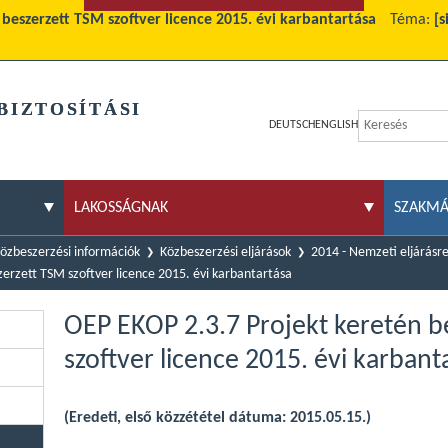
beszerzett TSM szoftver licence 2015. évi karbantartása
Téma:
[s
BIZTOSÍTÁSI
DEUTSCH
ENGLISH
LAKOSSÁGNAK
SZAKM
özbeszerzési információk
Közbeszerzési eljárások
2014 - Nemzeti eljárásr
zerzett TSM szoftver licence 2015. évi karbantartása
OEP EKOP 2.3.7 Projekt keretén b
szoftver licence 2015. évi karbant
(Eredeti, első közzététel dátuma: 2015.05.15.)