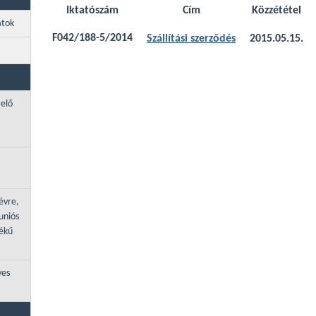
Iktatószám
Cím
Közzététel
atok
F042/188-5/2014
Szállítási szerződés
2015.05.15.
zelő
évre,
uniós
tékű
ves