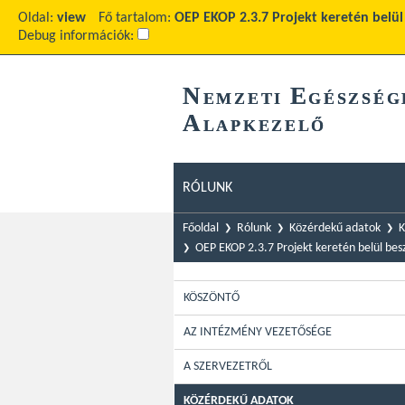
Oldal:
view
Fő tartalom:
OEP EKOP 2.3.7 Projekt keretén belül 
Debug információk:
N
E
EMZETI
GÉSZSÉG
A
LAPKEZELŐ
RÓLUNK
Főoldal
Rólunk
Közérdekű adatok
K
OEP EKOP 2.3.7 Projekt keretén belül bes
KÖSZÖNTŐ
AZ INTÉZMÉNY VEZETŐSÉGE
A SZERVEZETRŐL
KÖZÉRDEKŰ ADATOK