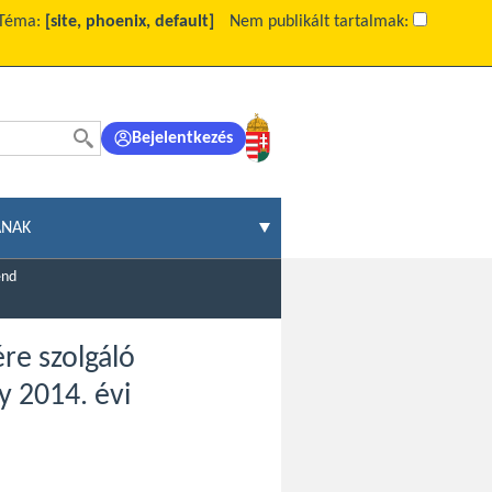
Téma:
[site, phoenix, default]
Nem publikált tartalmak:
Bejelentkezés
ÁNAK
end
ére szolgáló
 2014. évi