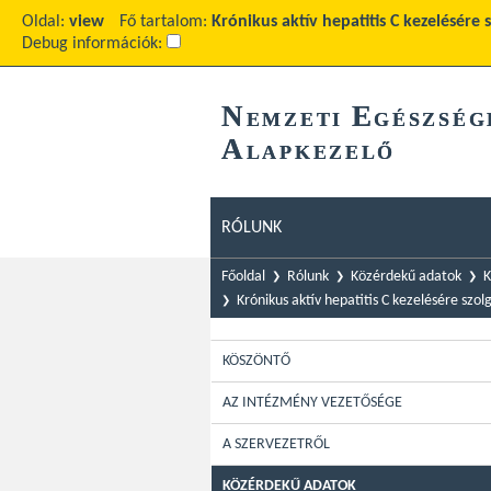
Oldal:
view
Fő tartalom:
Krónikus aktív hepatitis C kezelésére
Debug információk:
N
E
EMZETI
GÉSZSÉG
A
LAPKEZELŐ
RÓLUNK
Főoldal
Rólunk
Közérdekű adatok
K
Krónikus aktív hepatitis C kezelésére sz
KÖSZÖNTŐ
AZ INTÉZMÉNY VEZETŐSÉGE
A SZERVEZETRŐL
KÖZÉRDEKŰ ADATOK