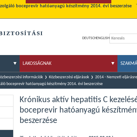
 szolgáló boceprevir hatóanyagú készítmény 2014. évi beszerzése
BIZTOSÍTÁSI
DEUTSCH
ENGLISH
LAKOSSÁGNAK
SZAKM
özbeszerzési információk
Közbeszerzési eljárások
2014 - Nemzeti eljárásr
olgáló boceprevir hatóanyagú készítmény 2014. évi beszerzése
Krónikus aktív hepatitis C kezelés
boceprevir hatóanyagú készítmény
beszerzése