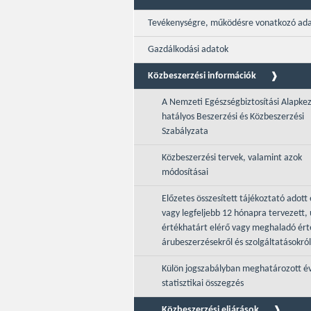
Tevékenységre, működésre vonatkozó ad
Gazdálkodási adatok
Közbeszerzési információk
A Nemzeti Egészségbiztosítási Alapke
hatályos Beszerzési és Közbeszerzési
Szabályzata
Közbeszerzési tervek, valamint azok
módosításai
Előzetes összesített tájékoztató adott 
vagy legfeljebb 12 hónapra tervezett, 
értékhatárt elérő vagy meghaladó ér
árubeszerzésekről és szolgáltatásokról
Külön jogszabályban meghatározott é
statisztikai összegzés
Közbeszerzési eljárások