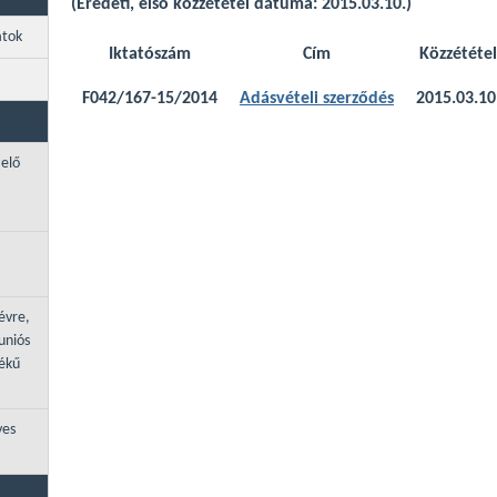
(Eredeti, első közzététel dátuma: 2015.03.10.)
atok
Iktatószám
Cím
Közzététel
F042/167-15/2014
Adásvételi szerződés
2015.03.10
zelő
évre,
uniós
tékű
ves