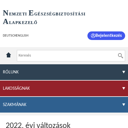
N
E
EMZETI
GÉSZSÉGBIZTOSÍTÁSI
A
LAPKEZELŐ
Bejelentkezés
DEUTSCH
ENGLISH
RÓLUNK
LAKOSSÁGNAK
SZAKMÁNAK
2022. évi változások