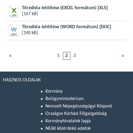
Törzslista letöltése (EXCEL formátum)
[XLS]
[167 kB]
Törzslista letöltése (WORD formátum)
[DOC]
[140 kB]
«
»
1
2
3
HASZNOS OLDALAK
Kormány
Belügyminisztérium
Nemzeti Népegészségügyi Központ
Országos Kórházi Főigazgatóság
Kormányhivatalok lapja
NEAK közérdekű adatok