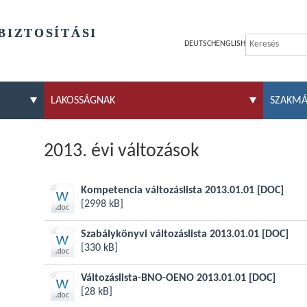
BIZTOSÍTÁSI
DEUTSCH
ENGLISH
LAKOSSÁGNAK
SZAKM
2013. évi változások
Kompetencia változáslista 2013.01.01
[DOC]
[2998 kB]
Szabálykönyvi változáslista 2013.01.01
[DOC]
[330 kB]
Változáslista-BNO-OENO 2013.01.01
[DOC]
[28 kB]