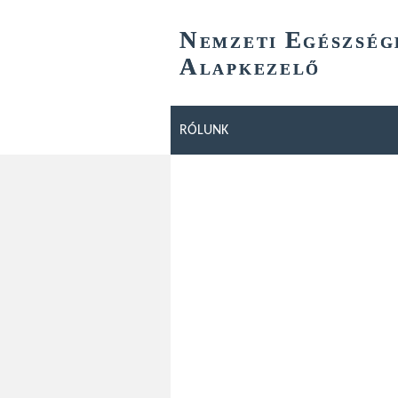
N
E
EMZETI
GÉSZSÉG
A
LAPKEZELŐ
RÓLUNK