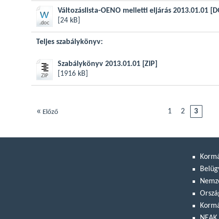
Változáslista-OENO melletti eljárás 2013.01.01
[D
[24 kB]
Teljes szabálykönyv:
Szabálykönyv 2013.01.01
[ZIP]
[1916 kB]
«
1
2
3
Előző
Korm
Belüg
Nemze
Orszá
Kormá
NEAK 