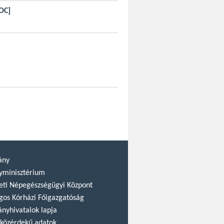
OC]
ány
yminisztérium
ti Népegészségügyi Központ
gos Kórházi Főigazgatóság
nyhivatalok lapja
közérdekű adatok