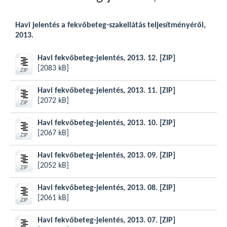
Havi jelentés a fekvőbeteg-szakellátás teljesítményéről,
2013.
Havi fekvőbeteg-jelentés, 2013. 12.
[ZIP]
[2083 kB]
Havi fekvőbeteg-jelentés, 2013. 11.
[ZIP]
[2072 kB]
Havi fekvőbeteg-jelentés, 2013. 10.
[ZIP]
[2067 kB]
Havi fekvőbeteg-jelentés, 2013. 09.
[ZIP]
[2052 kB]
Havi fekvőbeteg-jelentés, 2013. 08.
[ZIP]
[2061 kB]
Havi fekvőbeteg-jelentés, 2013. 07.
[ZIP]