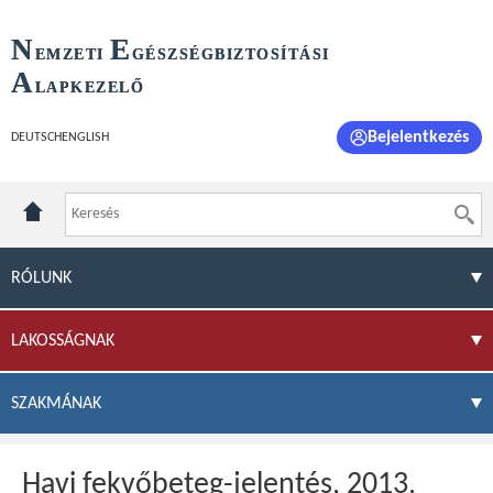
N
E
EMZETI
GÉSZSÉGBIZTOSÍTÁSI
A
LAPKEZELŐ
Bejelentkezés
DEUTSCH
ENGLISH
RÓLUNK
LAKOSSÁGNAK
SZAKMÁNAK
Havi fekvőbeteg-jelentés, 2013.