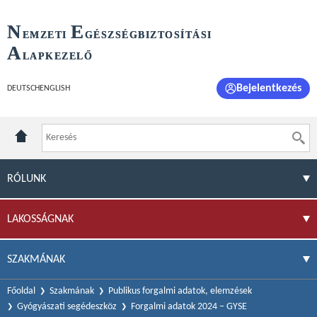
N
E
EMZETI
GÉSZSÉGBIZTOSÍTÁSI
A
LAPKEZELŐ
Bejelentkezés
DEUTSCH
ENGLISH
RÓLUNK
LAKOSSÁGNAK
SZAKMÁNAK
Főoldal
Szakmának
Publikus forgalmi adatok, elemzések
Gyógyászati segédeszköz
Forgalmi adatok 2024 – GYSE