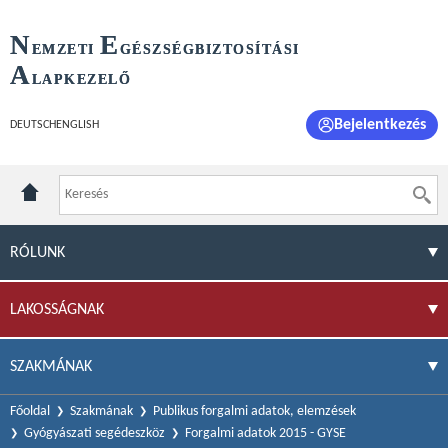
N
E
EMZETI
GÉSZSÉGBIZTOSÍTÁSI
A
LAPKEZELŐ
Bejelentkezés
DEUTSCH
ENGLISH
RÓLUNK
LAKOSSÁGNAK
SZAKMÁNAK
Főoldal
Szakmának
Publikus forgalmi adatok, elemzések
Gyógyászati segédeszköz
Forgalmi adatok 2015 - GYSE