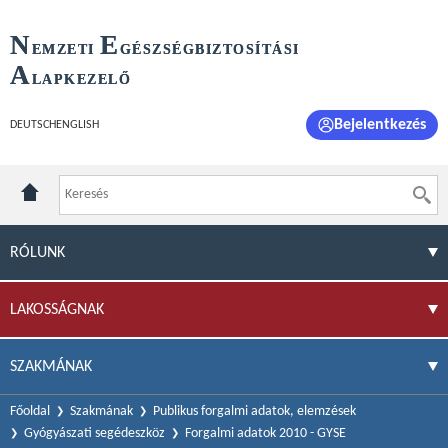
N
E
EMZETI
GÉSZSÉGBIZTOSÍTÁSI
A
LAPKEZELŐ
Bejelentkezés
DEUTSCH
ENGLISH
RÓLUNK
LAKOSSÁGNAK
SZAKMÁNAK
Főoldal
Szakmának
Publikus forgalmi adatok, elemzések
Gyógyászati segédeszköz
Forgalmi adatok 2010 - GYSE