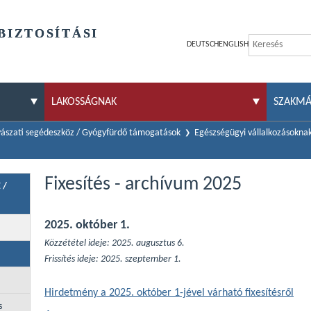
BIZTOSÍTÁSI
DEUTSCH
ENGLISH
LAKOSSÁGNAK
SZAKM
ászati segédeszköz / Gyógyfürdő támogatások
Egészségügyi vállalkozásokna
Fixesítés - archívum 2025
 /
2025. október 1.
Közzététel ideje: 2025. augusztus 6.
Frissítés ideje: 2025. szeptember 1.
Hirdetmény a 2025. október 1-jével várható fixesítésről
s