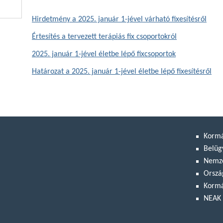
Hirdetmény a 2025. január 1-jével várható fixesítésről
Értesítés a tervezett terápiás fix csoportokról
2025. január 1-jével életbe lépő fixcsoportok
Határozat a 2025. január 1-jével életbe lépő fixesítésről
Korm
Belüg
Nemze
Orszá
Kormá
NEAK 