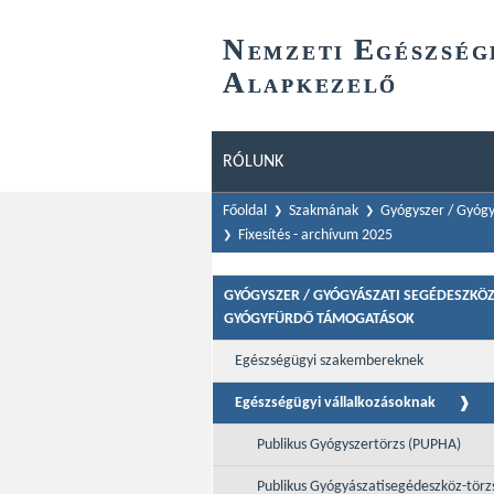
N
E
EMZETI
GÉSZSÉG
A
LAPKEZELŐ
RÓLUNK
Főoldal
Szakmának
Gyógyszer / Gyógy
Fixesítés - archívum 2025
GYÓGYSZER / GYÓGYÁSZATI SEGÉDESZKÖZ
GYÓGYFÜRDŐ TÁMOGATÁSOK
Egészségügyi szakembereknek
Egészségügyi vállalkozásoknak
Publikus Gyógyszertörzs (PUPHA)
Publikus Gyógyászatisegédeszköz-törz