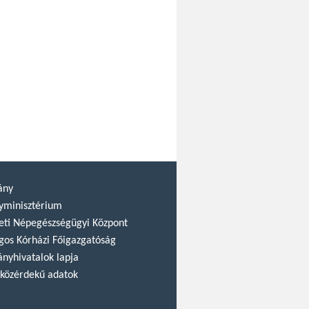
ány
yminisztérium
ti Népegészségügyi Központ
gos Kórházi Főigazgatóság
nyhivatalok lapja
közérdekű adatok