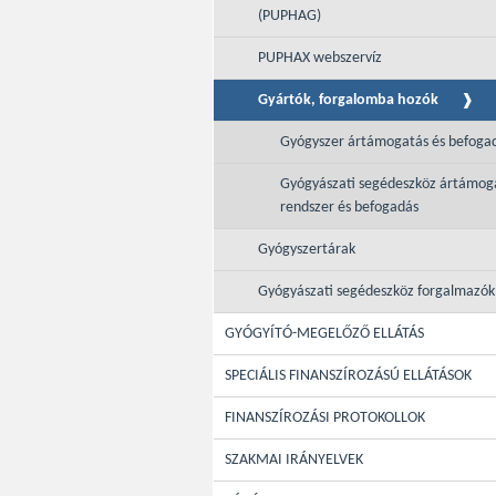
(PUPHAG)
PUPHAX webszervíz
Gyártók, forgalomba hozók
Gyógyszer ártámogatás és befoga
Gyógyászati segédeszköz ártámog
rendszer és befogadás
Gyógyszertárak
Gyógyászati segédeszköz forgalmazók
GYÓGYÍTÓ-MEGELŐZŐ ELLÁTÁS
SPECIÁLIS FINANSZÍROZÁSÚ ELLÁTÁSOK
FINANSZÍROZÁSI PROTOKOLLOK
SZAKMAI IRÁNYELVEK