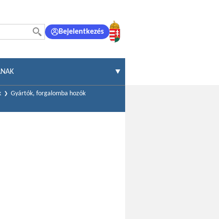
Bejelentkezés
ÁNAK
k
Gyártók, forgalomba hozók