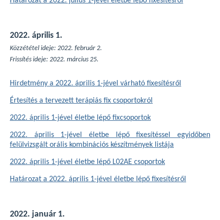
Határozat a 2022. július 1-jével életbe lépő fixesítésről
2022. április 1.
Közzététel ideje: 2022. február 2.
Frissítés ideje: 2022. március 25.
Hirdetmény a 2022. április 1-jével várható fixesítésről
Értesítés a tervezett terápiás fix csoportokról
2022. április 1-jével életbe lépő fixcsoportok
2022. április 1-jével életbe lépő fixesítéssel egyidőben
felülvizsgált orális kombinációs készítmények listája
2022. április 1-jével életbe lépő L02AE csoportok
Határozat a 2022. április 1-jével életbe lépő fixesítésről
2022. január 1.