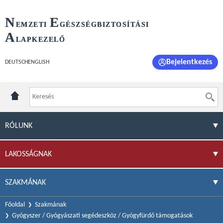
N
E
EMZETI
GÉSZSÉGBIZTOSÍTÁSI
A
LAPKEZELŐ
Bejelentkezés
DEUTSCH
ENGLISH
RÓLUNK
LAKOSSÁGNAK
SZAKMÁNAK
Főoldal
Szakmának
Gyógyszer / Gyógyászati segédeszköz / Gyógyfürdő támogatások