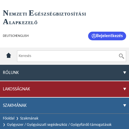
N
E
EMZETI
GÉSZSÉGBIZTOSÍTÁSI
A
LAPKEZELŐ
Bejelentkezés
DEUTSCH
ENGLISH
RÓLUNK
LAKOSSÁGNAK
SZAKMÁNAK
Főoldal
Szakmának
Gyógyszer / Gyógyászati segédeszköz / Gyógyfürdő támogatások