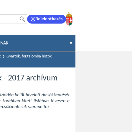
Bejelentkezés
ÁNAK
k
Gyártók, forgalomba hozók
k - 2017 archívum
atáridőn belül beadott árcsökkentését
 korábban kitett listában tévesen a
rcsökkentések szerepeltek.