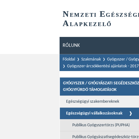
N
E
EMZETI
GÉSZSÉG
A
LAPKEZELŐ
RÓLUNK
Főoldal
Szakmának
Gyógyszer / Gyógy
Gyógyszer-árcsökkentési ajánlatok - 201
GYÓGYSZER / GYÓGYÁSZATI SEGÉDESZKÖZ
GYÓGYFÜRDŐ TÁMOGATÁSOK
Egészségügyi szakembereknek
Egészségügyi vállalkozásoknak
Publikus Gyógyszertörzs (PUPHA)
Publikus Gyógyászatisegédeszköz-törz