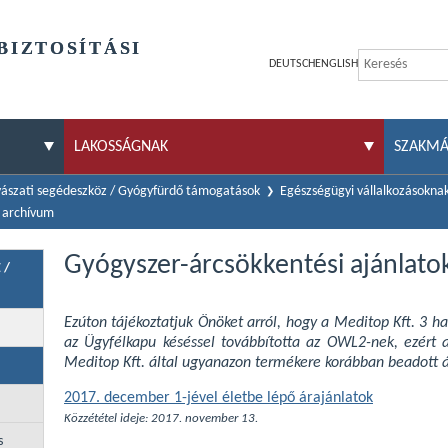
BIZTOSÍTÁSI
DEUTSCH
ENGLISH
LAKOSSÁGNAK
SZAKM
ászati segédeszköz / Gyógyfürdő támogatások
Egészségügyi vállalkozásokna
7 archívum
Gyógyszer-árcsökkentési ajánlato
 /
Ezúton tájékoztatjuk Önöket arról, hogy a Meditop Kft. 3 h
az Ügyfélkapu késéssel továbbította az OWL2-nek, ezért a
Meditop Kft. által ugyanazon termékere korábban beadott á
2017. december 1-jével életbe lépő árajánlatok
Közzététel ideje: 2017. november 13.
s