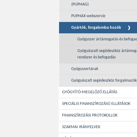
(PUPHAG)
PUPHAX webszervíz
Gyártók, forgalomba hozók
Gyógyszer ártámogatás és befoga
Gyógyászati segédeszköz ártámog
rendszer és befogadás
Gyógyszertárak
Gyógyászati segédeszköz forgalmazók
GYÓGYÍTÓ-MEGELŐZŐ ELLÁTÁS
SPECIÁLIS FINANSZÍROZÁSÚ ELLÁTÁSOK
FINANSZÍROZÁSI PROTOKOLLOK
SZAKMAI IRÁNYELVEK