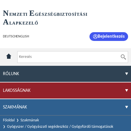
N
E
EMZETI
GÉSZSÉGBIZTOSÍTÁSI
A
LAPKEZELŐ
Bejelentkezés
DEUTSCH
ENGLISH
RÓLUNK
LAKOSSÁGNAK
SZAKMÁNAK
Főoldal
Szakmának
Gyógyszer / Gyógyászati segédeszköz / Gyógyfürdő támogatások