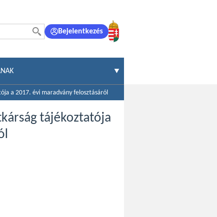
Bejelentkezés
ÁNAK
tója a 2017. évi maradvány felosztásáról
tkárság tájékoztatója
ól