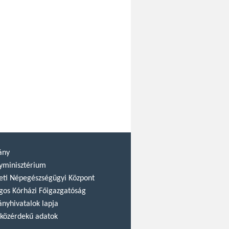
ány
yminisztérium
ti Népegészségügyi Központ
gos Kórházi Főigazgatóság
nyhivatalok lapja
közérdekű adatok