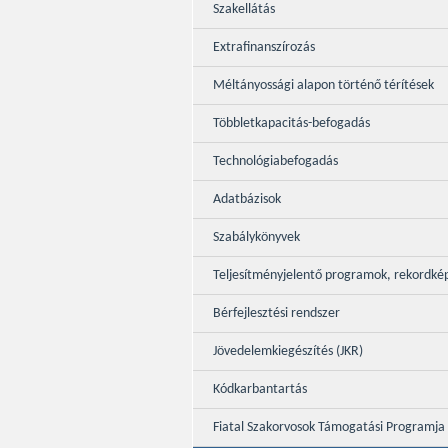
Szakellátás
Extrafinanszírozás
Méltányossági alapon történő térítések
Többletkapacitás-befogadás
Technológiabefogadás
Adatbázisok
Szabálykönyvek
Teljesítményjelentő programok, rekordké
Bérfejlesztési rendszer
Jövedelemkiegészítés (JKR)
Kódkarbantartás
Fiatal Szakorvosok Támogatási Programja