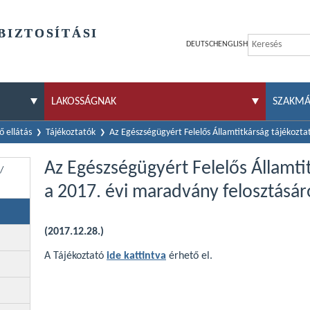
BIZTOSÍTÁSI
DEUTSCH
ENGLISH
LAKOSSÁGNAK
SZAKM
 ellátás
Tájékoztatók
Az Egészségügyért Felelős Államtitkárság tájékozta
Az Egészségügyért Felelős Államti
/
a 2017. évi maradvány felosztásár
(2017.12.28.)
A Tájékoztató
ide kattintva
érhető el.