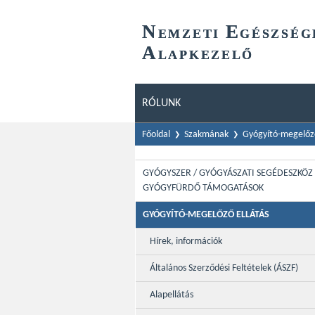
N
E
EMZETI
GÉSZSÉG
A
LAPKEZELŐ
RÓLUNK
Főoldal
Szakmának
Gyógyító-megelőző
GYÓGYSZER / GYÓGYÁSZATI SEGÉDESZKÖZ 
GYÓGYFÜRDŐ TÁMOGATÁSOK
GYÓGYÍTÓ-MEGELŐZŐ ELLÁTÁS
Hírek, információk
Általános Szerződési Feltételek (ÁSZF)
Alapellátás