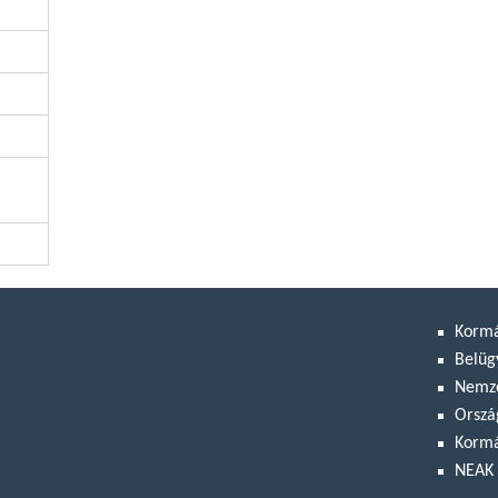
Korm
Belüg
Nemze
Orszá
Kormá
NEAK 