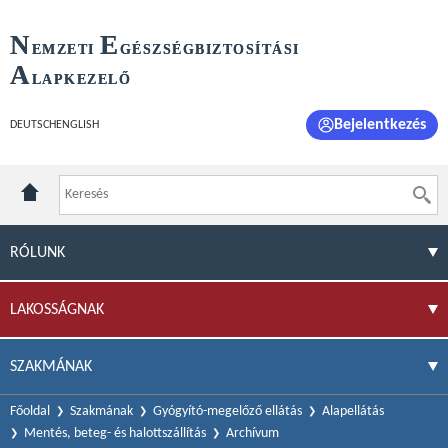
N
E
EMZETI
GÉSZSÉGBIZTOSÍTÁSI
A
LAPKEZELŐ
Bejelentkezés
DEUTSCH
ENGLISH
RÓLUNK
LAKOSSÁGNAK
SZAKMÁNAK
Főoldal
Szakmának
Gyógyító-megelőző ellátás
Alapellátás
Mentés, beteg- és halottszállítás
Archívum