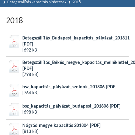
Betegszállítás kapacitás hirdetések
2018
2018
Betegszállítás_Budapest_kapacitás_pályázat_201811
[PDF]
[692 kB]
Betegszállítás_Békés_megye_kapacitás_melléklettel_2
[PDF]
[798 kB]
bsz_kapacitás_pályázat_szolnok_201806
[PDF]
[764 kB]
bsz_kapacitás_pályázat_budapest_201806
[PDF]
[698 kB]
Nógrád megye kapacitás 201804
[PDF]
[813 kB]