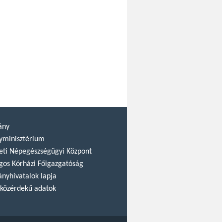
ány
yminisztérium
ti Népegészségügyi Központ
gos Kórházi Főigazgatóság
nyhivatalok lapja
közérdekű adatok