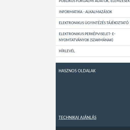
PUBLIKUS FORGALMI ADATOK, ELEMZÉSEK
INFORMATIKA - ALKALMAZÁSOK
ELEKTRONIKUS ÜGYINTÉZÉS TÁJÉKOZTATÓ
ELEKTRONIKUS PERKÉPVISELET- E-
NYOMTATVÁNYOK (SZAKMÁNAK)
HÍRLEVÉL
HASZNOS OLDALAK
TECHNIKAI AJÁNLÁS