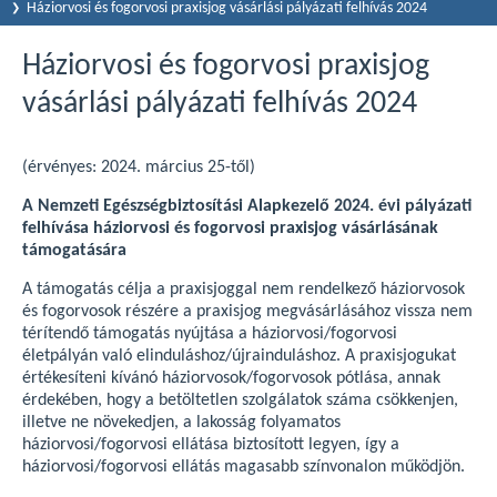
Háziorvosi és fogorvosi praxisjog vásárlási pályázati felhívás 2024
Háziorvosi és fogorvosi praxisjog
vásárlási pályázati felhívás 2024
(érvényes: 2024. március 25-től)
A Nemzeti Egészségbiztosítási Alapkezelő 2024. évi pályázati
felhívása háziorvosi és fogorvosi praxisjog vásárlásának
támogatására
A támogatás célja a praxisjoggal nem rendelkező háziorvosok
és fogorvosok részére a praxisjog megvásárlásához vissza nem
térítendő támogatás nyújtása a háziorvosi/fogorvosi
életpályán való elinduláshoz/újrainduláshoz. A praxisjogukat
értékesíteni kívánó háziorvosok/fogorvosok pótlása, annak
érdekében, hogy a betöltetlen szolgálatok száma csökkenjen,
illetve ne növekedjen, a lakosság folyamatos
háziorvosi/fogorvosi ellátása biztosított legyen, így a
háziorvosi/fogorvosi ellátás magasabb színvonalon működjön.