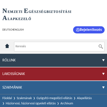
N
E
EMZETI
GÉSZSÉGBIZTOSÍTÁSI
A
LAPKEZELŐ
Bejelentkezés
DEUTSCH
ENGLISH
RÓLUNK
LAKOSSÁGNAK
SZAKMÁNAK
Főoldal
Szakmának
Gyógyító-megelőző ellátás
Alapellátás
Háziorvosi, háziorvosi ügyeleti ellátás
Archívum