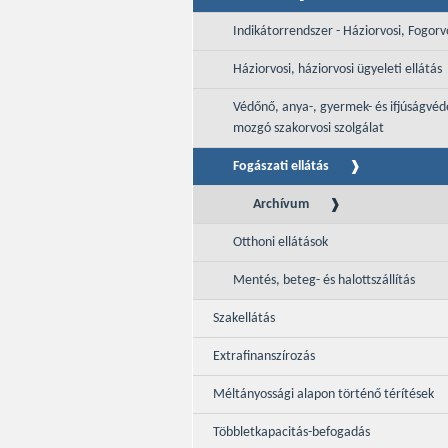
Indikátorrendszer - Háziorvosi, Fogorv
Háziorvosi, háziorvosi ügyeleti ellátás
Védőnő, anya-, gyermek- és ifjúságvé
mozgó szakorvosi szolgálat
Fogászati ellátás
Archívum
Otthoni ellátások
Mentés, beteg- és halottszállítás
Szakellátás
Extrafinanszírozás
Méltányossági alapon történő térítések
Többletkapacitás-befogadás