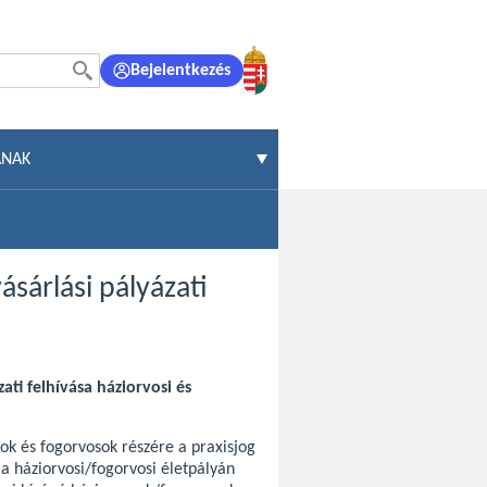
Bejelentkezés
ÁNAK
sárlási pályázati
ati felhívása háziorvosi és
ok és fogorvosok részére a praxisjog
a háziorvosi/fogorvosi életpályán