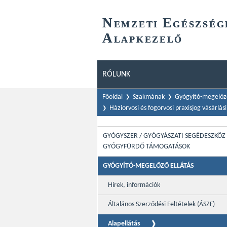
N
E
EMZETI
GÉSZSÉG
A
LAPKEZELŐ
RÓLUNK
Főoldal
Szakmának
Gyógyító-megelőző
Háziorvosi és fogorvosi praxisjog vásárlá
GYÓGYSZER / GYÓGYÁSZATI SEGÉDESZKÖZ 
GYÓGYFÜRDŐ TÁMOGATÁSOK
GYÓGYÍTÓ-MEGELŐZŐ ELLÁTÁS
Hírek, információk
Általános Szerződési Feltételek (ÁSZF)
Alapellátás