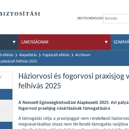
BIZTOSÍTÁSI
DEUTSCH
ENGLISH
LAKOSSÁGNAK
SZAKM
 ellátás
Alapellátás
Fogászati ellátás
Archívum
si pályázati felhívás 2025
Háziorvosi és fogorvosi praxisjog vá
/
felhívás 2025
A Nemzeti Egészségbiztosítási Alapkezelő 2025. évi pályáz
fogorvosi praxisjog vásárlásának támogatására
A támogatás célja a praxisjoggal nem rendelkező háziorvos
megvásárlásához vissza nem térítendő támogatás nyújtása 