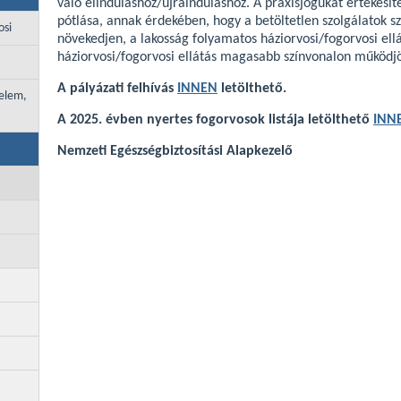
való elinduláshoz/újrainduláshoz. A praxisjogukat értékesí
pótlása, annak érdekében, hogy a betöltetlen szolgálatok s
osi
növekedjen, a lakosság folyamatos háziorvosi/fogorvosi ellát
háziorvosi/fogorvosi ellátás magasabb színvonalon működj
A pályázati felhívás
INNEN
letölthető.
delem,
A 2025. évben nyertes fogorvosok listája letölthető
INN
Nemzeti Egészségbiztosítási Alapkezelő