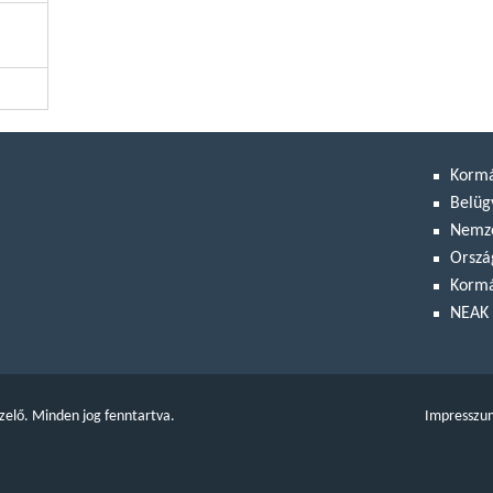
Korm
Belüg
Nemze
Orszá
Kormá
NEAK 
zelő. Minden jog fenntartva.
Impresszu