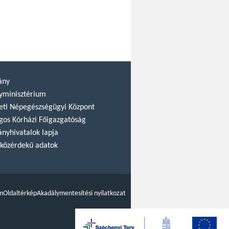
ány
yminisztérium
ti Népegészségügyi Központ
gos Kórházi Főigazgatóság
nyhivatalok lapja
közérdekű adatok
m
Oldaltérkép
Akadálymentesítési nyilatkozat