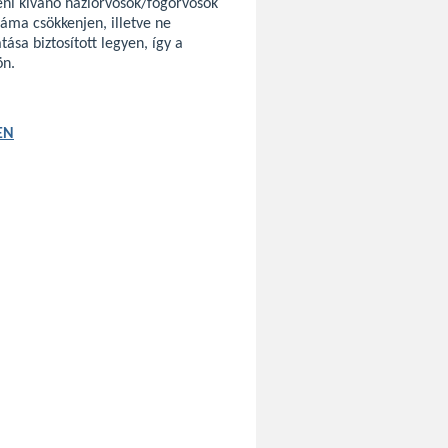
teni kívánó háziorvosok/fogorvosok
záma csökkenjen, illetve ne
ása biztosított legyen, így a
ön.
EN